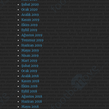
Şubat 2020
Ocak 2020
Aralık 2019
Kasım 2019
Ekim 2019
Eylül 2019
Ağustos 2019
Temmuz 2019
Haziran 2019
Mayıs 2019
Nisan 2019
Mart 2019
Şubat 2019
Ocak 2019
Aralık 2018
Kasım 2018
Ekim 2018
Eylül 2018
Ağustos 2018
Haziran 2018
Mayıs 2018