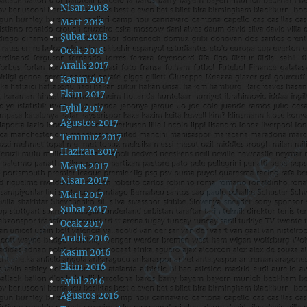
Nisan 2018
Mart 2018
Şubat 2018
Ocak 2018
Aralık 2017
Kasım 2017
Ekim 2017
Eylül 2017
Ağustos 2017
Temmuz 2017
Haziran 2017
Mayıs 2017
Nisan 2017
Mart 2017
Şubat 2017
Ocak 2017
Aralık 2016
Kasım 2016
Ekim 2016
Eylül 2016
Ağustos 2016