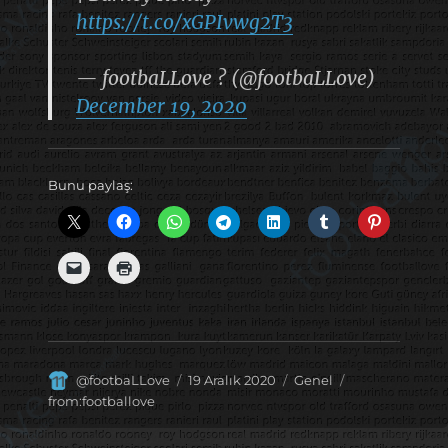
https://t.co/xGPIvwg2T3
— footbaLLove ? (@footbaLLove)
December 19, 2020
Bunu paylaş:
Yazar
Yayın
Kategoriler
Etiketler
@footbaLLove
19 Aralık 2020
Genel
tarihi
from:footballove