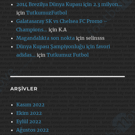
2014 Brezilya Dünya Kupası için 2.3 milyon…
için
TutkumuzFutbol
Galatasaray SK vs Chelsea FC Promo –
Champions…
için
K.A
Magandalıkta son nokta
için
selinsss
Dünya Kupası Şampiyonluğu için favori
adidas…
için
Tutkumuz Futbol
ARŞIVLER
Kasım 2022
Ekim 2022
Eylül 2022
Ağustos 2022