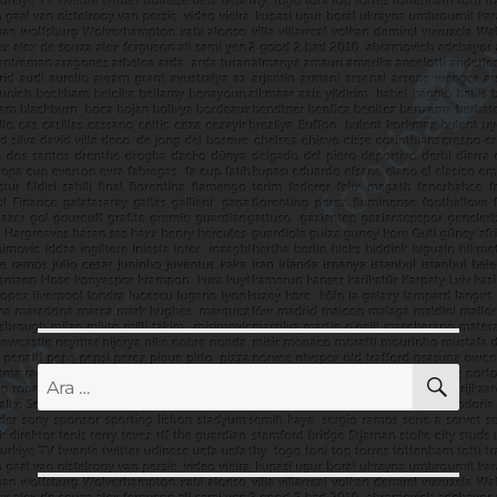
AR
Ara: