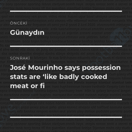
Yazı
ÖNCEKI
gezinmesi
Günaydın
Önceki
yazı:
SONRAKI
José Mourinho says possession
Sonraki
yazı:
stats are ‘like badly cooked
meat or fi