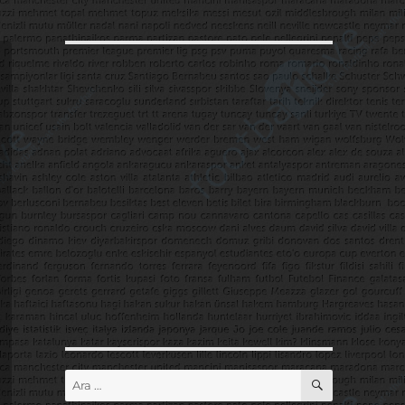
ARA
Ara: