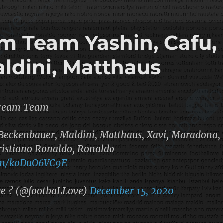
m Team Yashin, Cafu,
ldini, Matthaus
Dream Team
 Beckenbauer, Maldini, Matthaus, Xavi, Maradona,
Cristiano Ronaldo, Ronaldo
com/koDuO6VC9E
e ? (@footbaLLove)
December 15, 2020