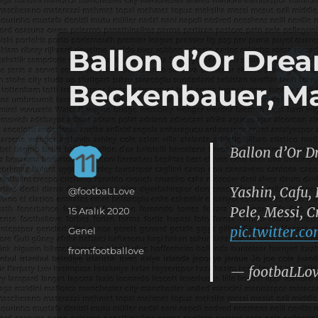
it's the football, that's the football…
footbaLLove
Ballon d’Or Drea
Beckenbauer, Ma
Ballon d’Or 
Yashin, Cafu,
Yazar
@footbaLLove
Pele, Messi, 
Yayın
15 Aralık 2020
tarihi
pic.twitter.
Kategoriler
Genel
Etiketler
from:footballove
— footbaLLov