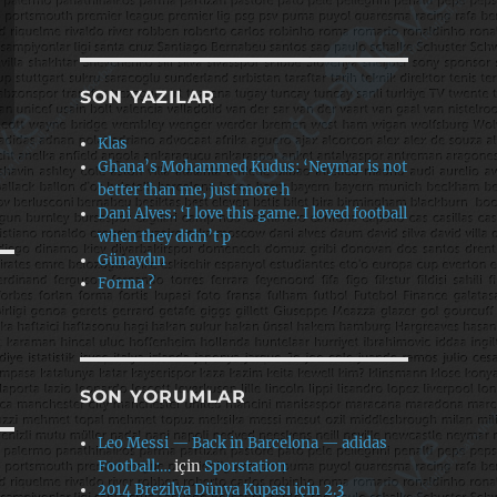
SON YAZILAR
Klas
Ghana’s Mohammed Kudus: ‘Neymar is not
better than me, just more h
Dani Alves: ‘I love this game. I loved football
when they didn’t p
Günaydın
Forma ?
SON YORUMLAR
Leo Messi — Back in Barcelona — adidas
Football:…
için
Sporstation
2014 Brezilya Dünya Kupası için 2.3