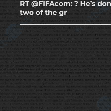
RT @FIFAcom: ? He’s done
Sonraki
yazı:
two of the gr