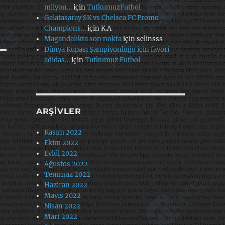
milyon…
için
TutkumuzFutbol
Galatasaray SK vs Chelsea FC Promo –
Champions…
için
K.A
Magandalıkta son nokta
için
selinsss
Dünya Kupası Şampiyonluğu için favori
adidas…
için
Tutkumuz Futbol
ARŞIVLER
Kasım 2022
Ekim 2022
Eylül 2022
Ağustos 2022
Temmuz 2022
Haziran 2022
Mayıs 2022
Nisan 2022
Mart 2022