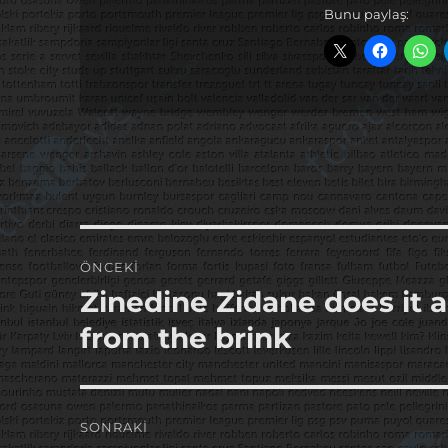
Bunu paylaş:
Yazı
ÖNCEKI
gezinmesi
Zinedine Zidane does it a
Önceki
yazı:
from the brink
SONRAKI