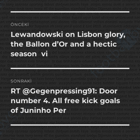
Yazı
ÖNCEKI
gezinmesi
Lewandowski on Lisbon glory,
Önceki
yazı:
the Ballon d’Or and a hectic
season vi
SONRAKI
RT @Gegenpressing91: Door
Sonraki
yazı:
number 4. All free kick goals
of Juninho Per