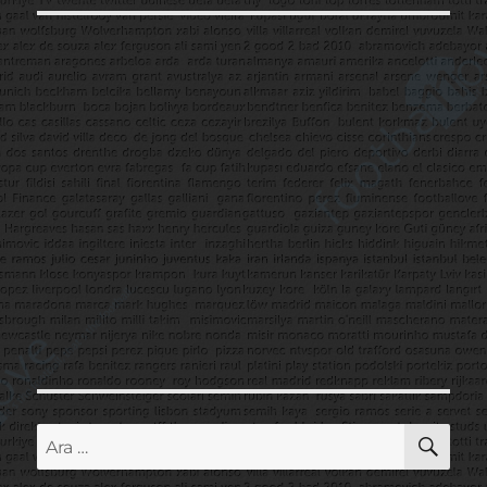
AR
Ara: