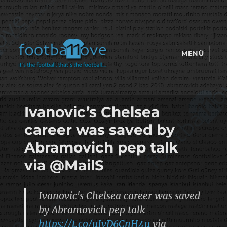
MENÜ
footbaLLove
Ivanovic’s Chelsea
career was saved by
Abramovich pep talk
via @MailS
Ivanovic's Chelsea career was saved
by Abramovich pep talk
https://t.co/uJvD6CnH4u
via