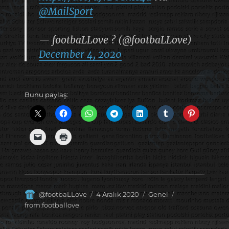
@MailSport
— footbaLLove ? (@footbaLLove)
December 4, 2020
Bunu paylaş:
Yazar
Yayın
Kategoriler
Etiketler
@footbaLLove
4 Aralık 2020
Genel
tarihi
from:footballove