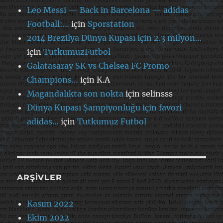
Leo Messi — Back in Barcelona — adidas
Football:…
için
Sporstation
2014 Brezilya Dünya Kupası için 2.3 milyon…
için
TutkumuzFutbol
Galatasaray SK vs Chelsea FC Promo –
Champions…
için
K.A
Magandalıkta son nokta
için
selinsss
Dünya Kupası Şampiyonluğu için favori
adidas…
için
Tutkumuz Futbol
ARŞIVLER
Kasım 2022
Ekim 2022