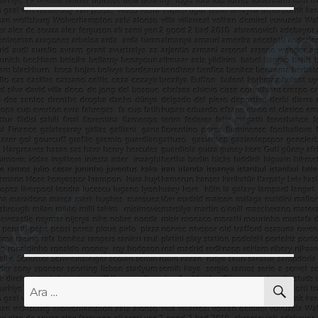
AR
Ara: