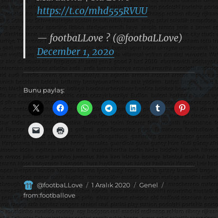
https://t.co/mhd555RVUU
— footbaLLove ? (@footbaLLove)
December 1, 2020
Bunu paylaş:
Yazar
Yayın
Kategoriler
Etiketler
@footbaLLove
1 Aralık 2020
Genel
tarihi
from:footballove