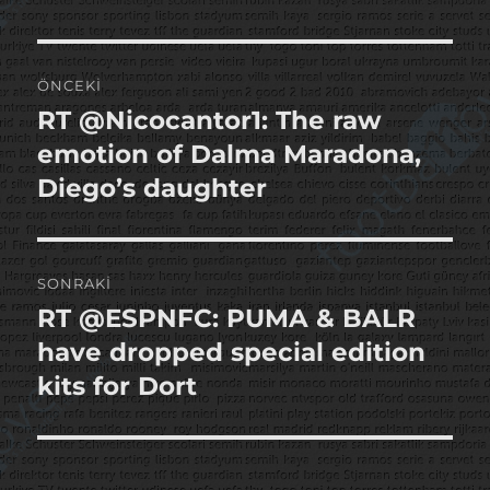
Yazı
ÖNCEKI
gezinmesi
RT @Nicocantor1: The raw
Önceki
yazı:
emotion of Dalma Maradona,
Diego’s daughter
SONRAKI
RT @ESPNFC: PUMA & BALR
Sonraki
yazı:
have dropped special edition
kits for Dort