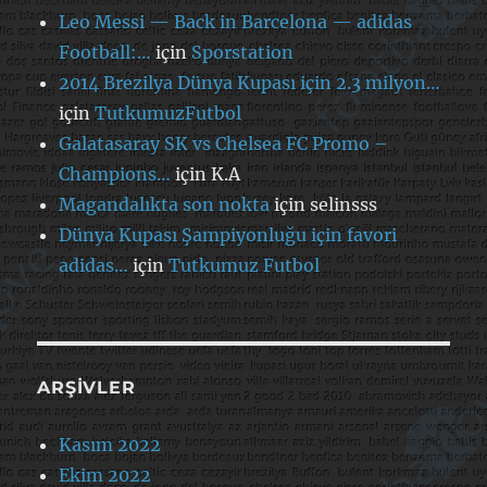
Leo Messi — Back in Barcelona — adidas
Football:…
için
Sporstation
2014 Brezilya Dünya Kupası için 2.3 milyon…
için
TutkumuzFutbol
Galatasaray SK vs Chelsea FC Promo –
Champions…
için
K.A
Magandalıkta son nokta
için
selinsss
Dünya Kupası Şampiyonluğu için favori
adidas…
için
Tutkumuz Futbol
ARŞIVLER
Kasım 2022
Ekim 2022