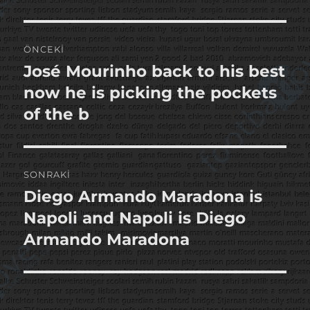
Yazı
ÖNCEKI
gezinmesi
José Mourinho back to his best
Önceki
yazı:
now he is picking the pockets
of the b
SONRAKI
Diego Armando Maradona is
Sonraki
yazı:
Napoli and Napoli is Diego
Armando Maradona