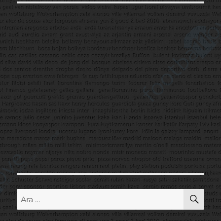
AR
Ara: