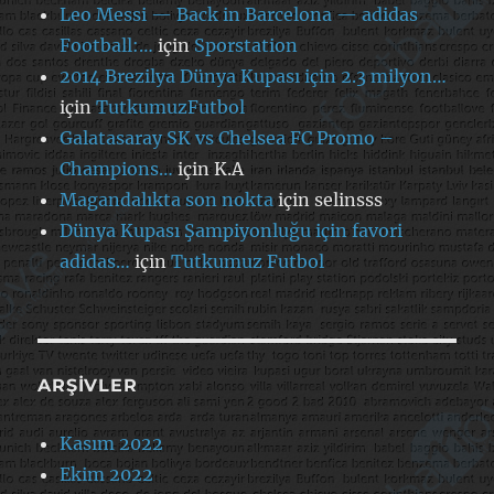
Leo Messi — Back in Barcelona — adidas
Football:…
için
Sporstation
2014 Brezilya Dünya Kupası için 2.3 milyon…
için
TutkumuzFutbol
Galatasaray SK vs Chelsea FC Promo –
Champions…
için
K.A
Magandalıkta son nokta
için
selinsss
Dünya Kupası Şampiyonluğu için favori
adidas…
için
Tutkumuz Futbol
ARŞIVLER
Kasım 2022
Ekim 2022