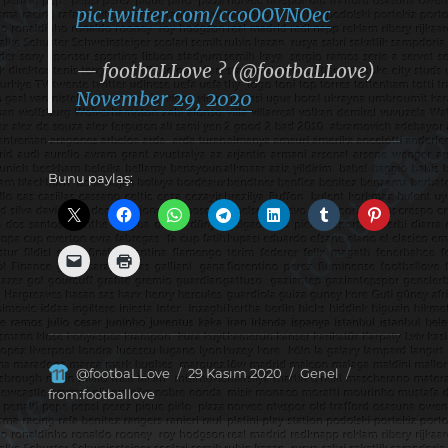
pic.twitter.com/ccoOOVNOec
— footbaLLove ? (@footbaLLove)
November 29, 2020
Bunu paylaş:
Yazar
Yayın
Kategoriler
Etiketler
@footbaLLove
29 Kasım 2020
Genel
tarihi
from:footballove