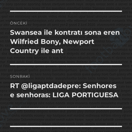
Yazı
ÖNCEKI
gezinmesi
Swansea ile kontratı sona eren
Önceki
yazı:
Wilfried Bony, Newport
Country ile ant
SONRAKI
RT @ligaptdadepre: Senhores
Sonraki
yazı:
e senhoras: LIGA PORTIGUESA