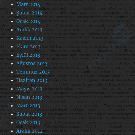
Mart 2014
Şubat 2014
Ocak 2014
Aralık 2013
Kasım 2013
Ekim 2013
Eylül 2013
Ağustos 2013
Temmuz 2013
Haziran 2013
Mayıs 2013
Nisan 2013
Mart 2013
Şubat 2013
Ocak 2013
Aralık 2012