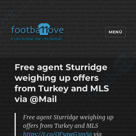
MENÜ
footbaLLove
Free agent Sturridge
weighing up offers
from Turkey and MLS
via @Mail
Free agent Sturridge weighing up
offers from Turkey and MLS
https://t.co/QFsawG3mSq
via