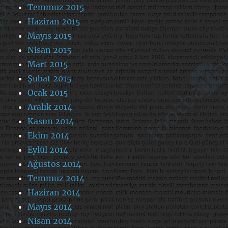
Temmuz 2015
Haziran 2015
Mayıs 2015
Nisan 2015
Mart 2015
Şubat 2015
Ocak 2015
Aralık 2014
Kasım 2014
Ekim 2014
Eylül 2014
Ağustos 2014
Temmuz 2014
Haziran 2014
Mayıs 2014
Nisan 2014