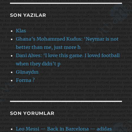
SON YAZILAR
Klas
Ghana’s Mohammed Kudus: ‘Neymar is not
better than me, just more h
Dani Alves: ‘I love this game. I loved football
when they didn’t p
Günaydın
Forma ?
SON YORUMLAR
Leo Messi — Back in Barcelona — adidas