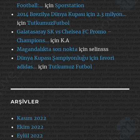
Football:…
için
Sporstation
2014 Brezilya Dünya Kupası için 2.3 milyon…
için
TutkumuzFutbol
Galatasaray SK vs Chelsea FC Promo –
Champions…
için
K.A
Magandalıkta son nokta
için
selinsss
Dünya Kupası Şampiyonluğu için favori
adidas…
için
Tutkumuz Futbol
ARŞIVLER
Kasım 2022
Ekim 2022
Eylül 2022