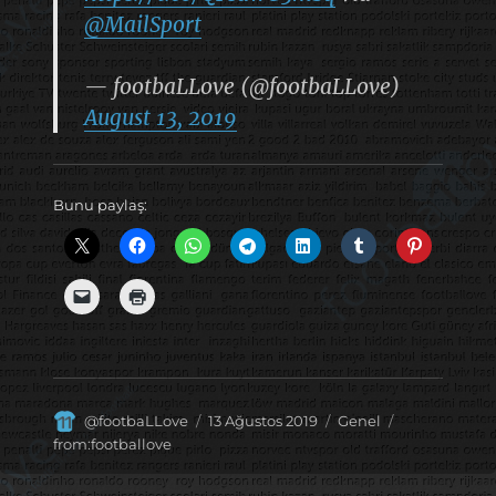
@MailSport
— footbaLLove (@footbaLLove)
August 13, 2019
Bunu paylaş:
Yazar
Yayın
Kategoriler
Etiketler
@footbaLLove
13 Ağustos 2019
Genel
tarihi
from:footballove