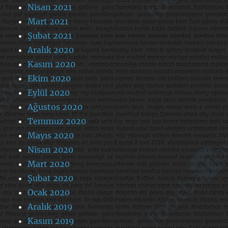
Nisan 2021
Mart 2021
Şubat 2021
Aralık 2020
Kasım 2020
Ekim 2020
Eylül 2020
Ağustos 2020
Temmuz 2020
Mayıs 2020
Nisan 2020
Mart 2020
Şubat 2020
Ocak 2020
Aralık 2019
Kasım 2019