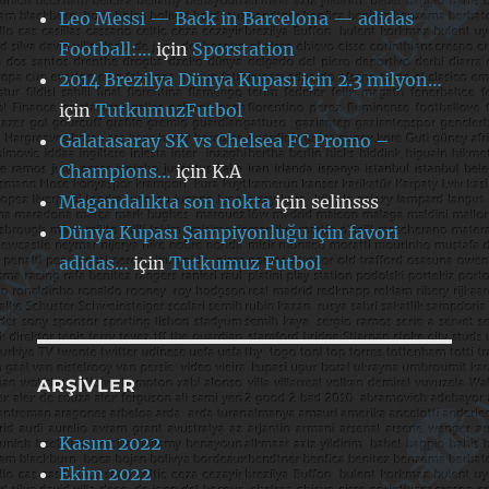
Leo Messi — Back in Barcelona — adidas
Football:…
için
Sporstation
2014 Brezilya Dünya Kupası için 2.3 milyon…
için
TutkumuzFutbol
Galatasaray SK vs Chelsea FC Promo –
Champions…
için
K.A
Magandalıkta son nokta
için
selinsss
Dünya Kupası Şampiyonluğu için favori
adidas…
için
Tutkumuz Futbol
ARŞIVLER
Kasım 2022
Ekim 2022