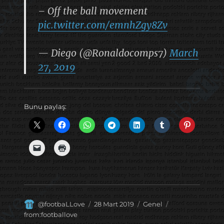
– Off the ball movement
pic.twitter.com/emnhZgy8Zv
— Diego (@Ronaldocomps7)
March
27, 2019
Bunu paylaş:
Yazar
Yayın
Kategoriler
Etiketler
@footbaLLove
28 Mart 2019
Genel
tarihi
from:footballove