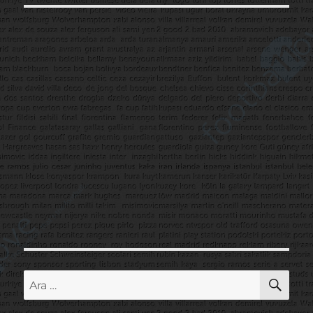
AR
Ara: