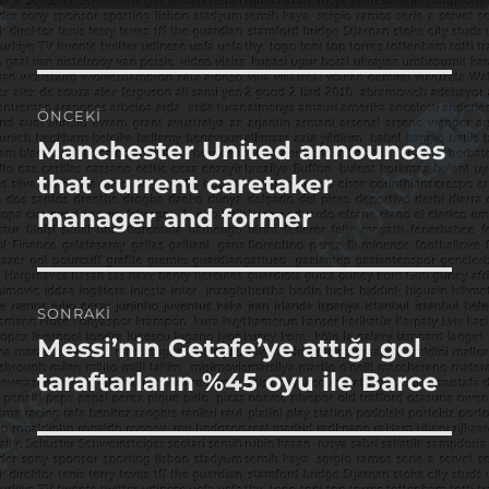
Yazı
ÖNCEKI
gezinmesi
Manchester United announces
Önceki
yazı:
that current caretaker
manager and former
SONRAKI
Messi’nin Getafe’ye attığı gol
Sonraki
yazı:
taraftarların %45 oyu ile Barce