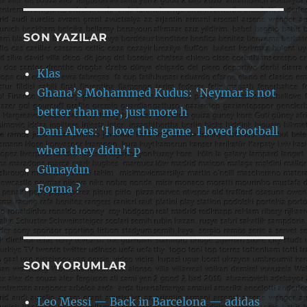
SON YAZILAR
Klas
Ghana’s Mohammed Kudus: ‘Neymar is not
better than me, just more h
Dani Alves: ‘I love this game. I loved football
when they didn’t p
Günaydın
Forma ?
SON YORUMLAR
Leo Messi — Back in Barcelona — adidas