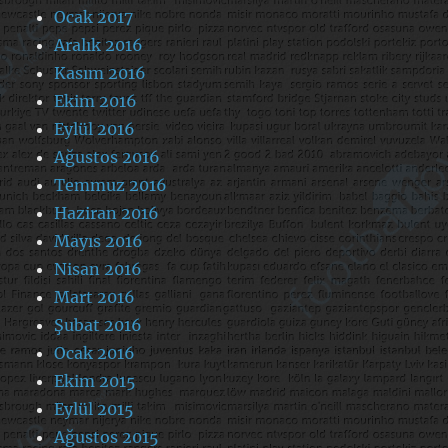
Ocak 2017
Aralık 2016
Kasım 2016
Ekim 2016
Eylül 2016
Ağustos 2016
Temmuz 2016
Haziran 2016
Mayıs 2016
Nisan 2016
Mart 2016
Şubat 2016
Ocak 2016
Ekim 2015
Eylül 2015
Ağustos 2015