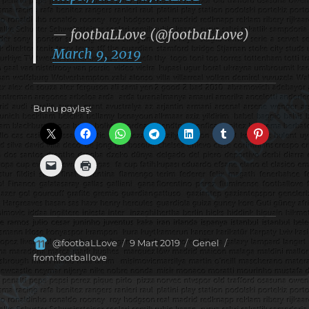
— footbaLLove (@footbaLLove)
March 9, 2019
Bunu paylaş:
Yazar
Yayın
Kategoriler
Etiketler
@footbaLLove
9 Mart 2019
Genel
tarihi
from:footballove