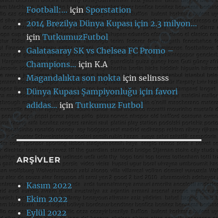
Football:…
için
Sporstation
2014 Brezilya Dünya Kupası için 2.3 milyon…
için
TutkumuzFutbol
Galatasaray SK vs Chelsea FC Promo –
Champions…
için
K.A
Magandalıkta son nokta
için
selinsss
Dünya Kupası Şampiyonluğu için favori
adidas…
için
Tutkumuz Futbol
ARŞIVLER
Kasım 2022
Ekim 2022
Eylül 2022