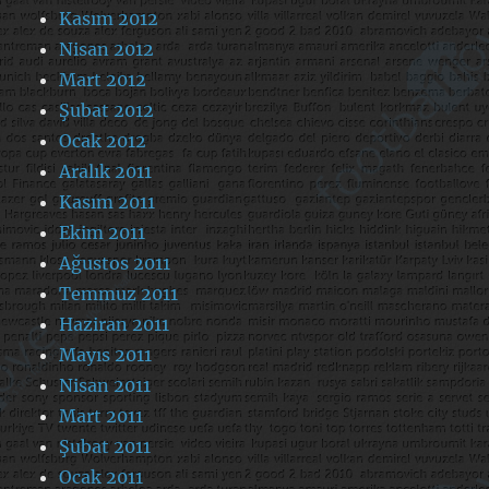
Kasım 2012
Nisan 2012
Mart 2012
Şubat 2012
Ocak 2012
Aralık 2011
Kasım 2011
Ekim 2011
Ağustos 2011
Temmuz 2011
Haziran 2011
Mayıs 2011
Nisan 2011
Mart 2011
Şubat 2011
Ocak 2011