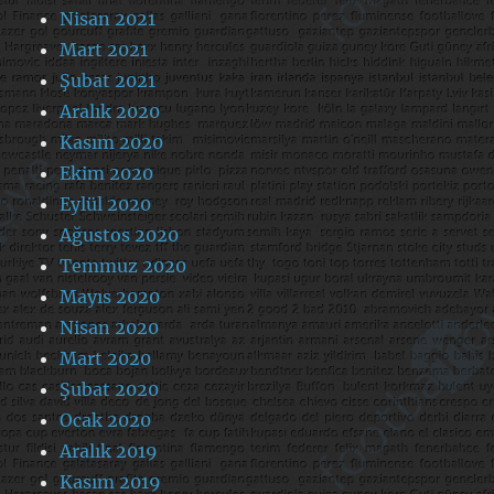
Nisan 2021
Mart 2021
Şubat 2021
Aralık 2020
Kasım 2020
Ekim 2020
Eylül 2020
Ağustos 2020
Temmuz 2020
Mayıs 2020
Nisan 2020
Mart 2020
Şubat 2020
Ocak 2020
Aralık 2019
Kasım 2019