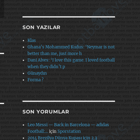
SON YAZILAR
Klas
Ghana’s Mohammed Kudus: ‘Neymar is not
better than me, just more h
Dani Alves: ‘I love this game. I loved football
when they didn’t p
Günaydın
Forma ?
SON YORUMLAR
Leo Messi — Back in Barcelona — adidas
Football:…
için
Sporstation
2014 Brezilya Dünya Kupası için 2.3