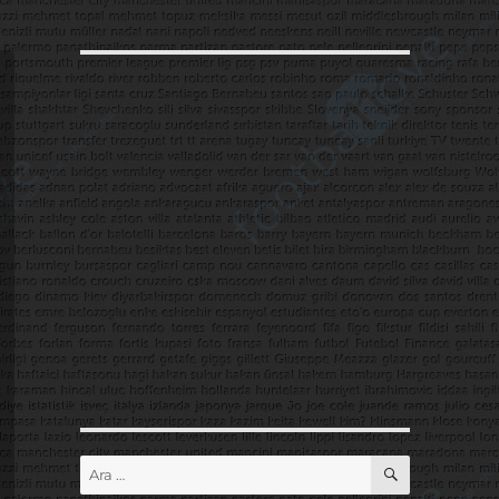
ARA
Ara: