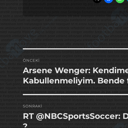
Yazı
ÖNCEKI
gezinmesi
Arsene Wenger: Kendime
Önceki
yazı:
Kabullenmeliyim. Bende 
SONRAKI
RT @NBCSportsSoccer: Di
Sonraki
yazı:
?