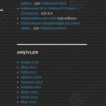
milyon…
için
TutkumuzFutbol
Galatasaray SK vs Chelsea FC Promo –
Champions…
için
K.A
Magandalıkta son nokta
için
selinsss
Dünya Kupası Şampiyonluğu için favori
adidas…
için
Tutkumuz Futbol
ARŞIVLER
Kasım 2022
Ekim 2022
Eylül 2022
Ağustos 2022
Temmuz 2022
Haziran 2022
Mayıs 2022
Nisan 2022
Mart 2022