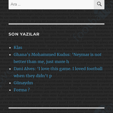
AR
Ara:
SON YAZILAR
Klas
Ghana’s Mohammed Kudus: ‘Neymar is not
better than me, just more h
Dani Alves: ‘I love this game. I loved football
when they didn’t p
Günaydın
Forma ?