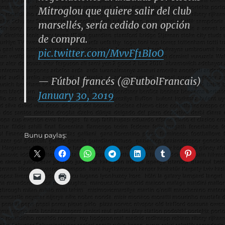
Mitroglou que quiere salir del club
marsellés, sería cedido con opción
de compra.
pic.twitter.com/MvvFf1BIoO
— Fútbol francés (@FutbolFrancais)
January 30, 2019
Bunu paylaş: