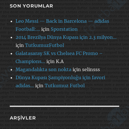
SON YORUMLAR
Leo Messi — Back in Barcelona — adidas
Football:…
için
Sporstation
2014 Brezilya Dünya Kupası için 2.3 milyon…
için
TutkumuzFutbol
Galatasaray SK vs Chelsea FC Promo –
Champions…
için
K.A
Magandalıkta son nokta
için
selinsss
Dünya Kupası Şampiyonluğu için favori
adidas…
için
Tutkumuz Futbol
ARŞIVLER