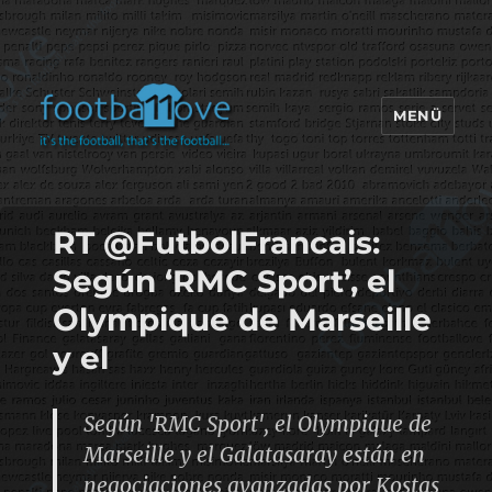
MENÜ
footbaLLove
RT @FutbolFrancais:
Según ‘RMC Sport’, el
Olympique de Marseille
y el
Según 'RMC Sport', el Olympique de
Marseille y el Galatasaray están en
negociaciones avanzadas por Kostas