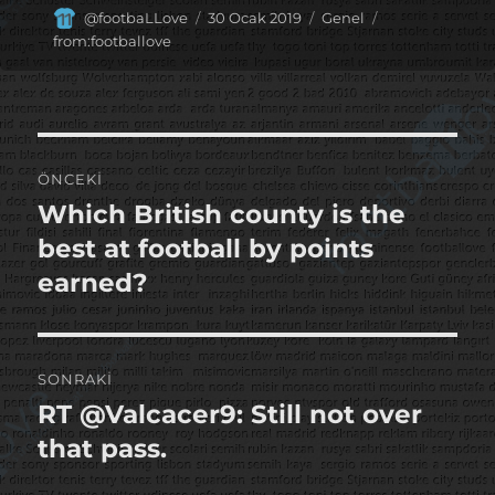
Yazar
Yayın
Kategoriler
Etiketler
@footbaLLove
30 Ocak 2019
Genel
tarihi
from:footballove
Yazı
ÖNCEKI
gezinmesi
Which British county is the
Önceki
yazı:
best at football by points
earned?
SONRAKI
RT @Valcacer9: Still not over
Sonraki
yazı:
that pass.