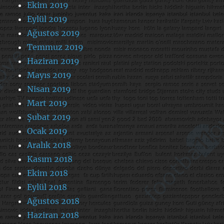
Ekim 2019
Eylül 2019
Ağustos 2019
Temmuz 2019
Haziran 2019
Mayıs 2019
Nisan 2019
Mart 2019
Şubat 2019
Ocak 2019
Aralık 2018
Kasım 2018
Ekim 2018
Eylül 2018
Ağustos 2018
Haziran 2018