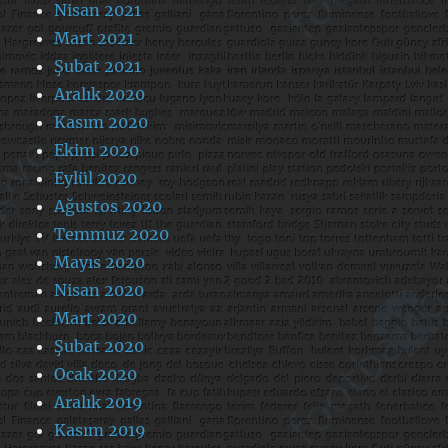
Nisan 2021
Mart 2021
Şubat 2021
Aralık 2020
Kasım 2020
Ekim 2020
Eylül 2020
Ağustos 2020
Temmuz 2020
Mayıs 2020
Nisan 2020
Mart 2020
Şubat 2020
Ocak 2020
Aralık 2019
Kasım 2019