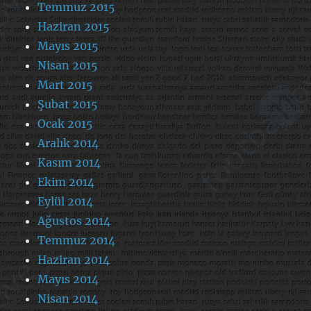
Temmuz 2015
Haziran 2015
Mayıs 2015
Nisan 2015
Mart 2015
Şubat 2015
Ocak 2015
Aralık 2014
Kasım 2014
Ekim 2014
Eylül 2014
Ağustos 2014
Temmuz 2014
Haziran 2014
Mayıs 2014
Nisan 2014