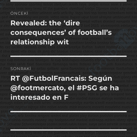
Yazı
ÖNCEKI
gezinmesi
Revealed: the ‘dire
Önceki
yazı:
consequences’ of football’s
relationship wit
SONRAKI
RT @FutbolFrancais: Según
Sonraki
yazı:
@footmercato, el #PSG se ha
interesado en F