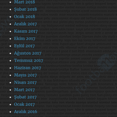
Mart 2018
Şubat 2018
Ocak 2018
Aralık 2017
Kasım 2017
Ekim 2017
Eylül 2017
Ağustos 2017
Temmuz 2017
Haziran 2017
Mayıs 2017
Nisan 2017
Mart 2017
Şubat 2017
Ocak 2017
Aralık 2016