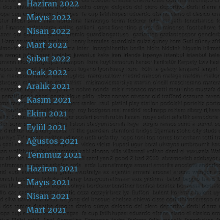
Haziran 2022
Mayıs 2022
Nisan 2022
Mart 2022
Şubat 2022
Ocak 2022
Aralık 2021
Kasım 2021
Ekim 2021
Eylül 2021
Ağustos 2021
Temmuz 2021
Haziran 2021
Mayıs 2021
Nisan 2021
Mart 2021