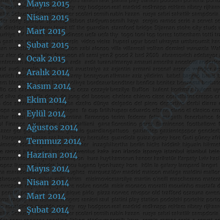
Mayıs 2015
Nisan 2015
Mart 2015
Şubat 2015
Ocak 2015
Aralık 2014
Kasım 2014
Ekim 2014
Eylül 2014
Ağustos 2014
Temmuz 2014
Haziran 2014
Mayıs 2014
Nisan 2014
Mart 2014
Şubat 2014