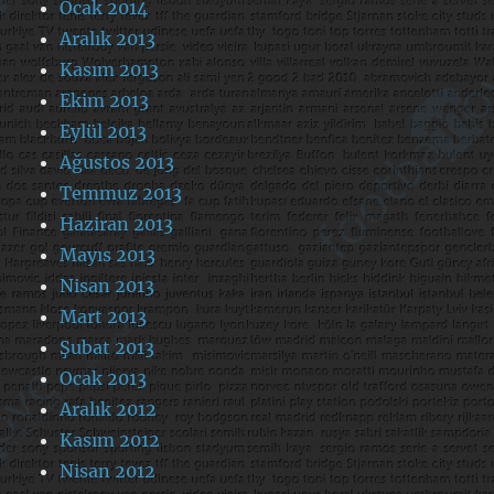
Ocak 2014
Aralık 2013
Kasım 2013
Ekim 2013
Eylül 2013
Ağustos 2013
Temmuz 2013
Haziran 2013
Mayıs 2013
Nisan 2013
Mart 2013
Şubat 2013
Ocak 2013
Aralık 2012
Kasım 2012
Nisan 2012