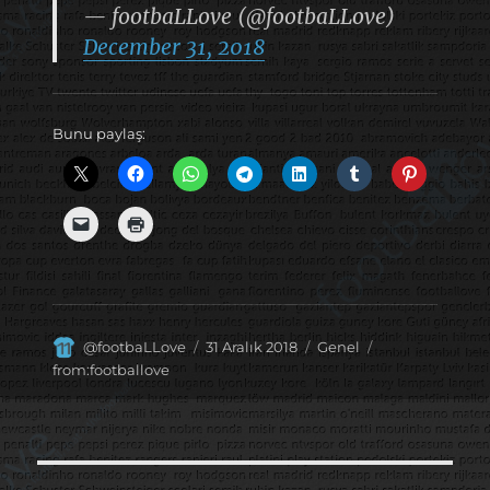
— footbaLLove (@footbaLLove)
December 31, 2018
Bunu paylaş:
Yazar
Yayın
Kategoriler
Etiketler
@footbaLLove
31 Aralık 2018
Genel
tarihi
from:footballove
Yazı