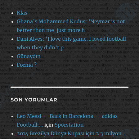
Klas
Ghana’s Mohammed Kudus: ‘Neymar is not
better than me, just more h
Dani Alves: ‘I love this game. I loved football
when they didn’t p
Günaydın
Forma ?
SON YORUMLAR
Leo Messi — Back in Barcelona — adidas
Football:…
için
Sporstation
2014 Brezilya Dünya Kupası için 2.3 milyon…