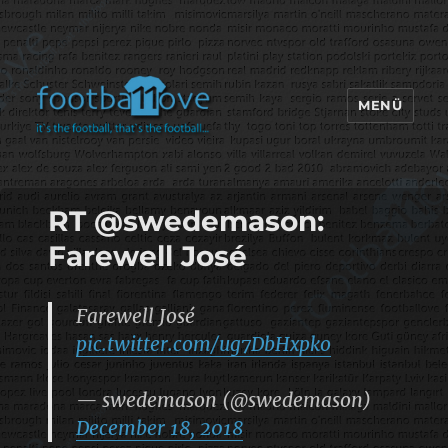
MENÜ
footbaLLove
RT @swedemason:
Farewell José
Farewell José
pic.twitter.com/ug7DbHxpko
— swedemason (@swedemason)
December 18, 2018