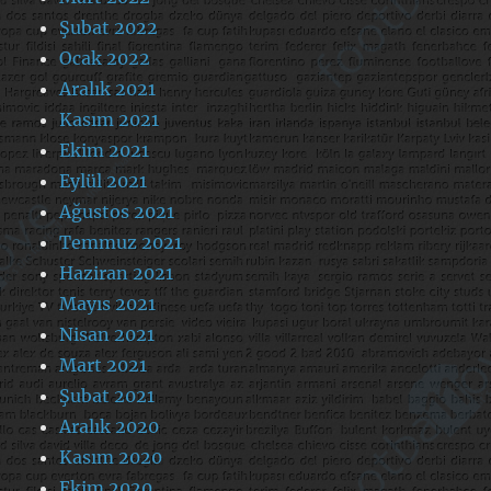
Şubat 2022
Ocak 2022
Aralık 2021
Kasım 2021
Ekim 2021
Eylül 2021
Ağustos 2021
Temmuz 2021
Haziran 2021
Mayıs 2021
Nisan 2021
Mart 2021
Şubat 2021
Aralık 2020
Kasım 2020
Ekim 2020