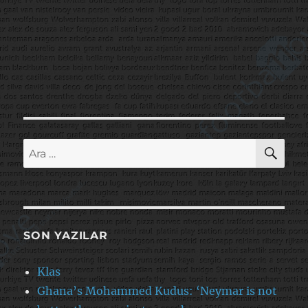
AR
Ara:
SON YAZILAR
Klas
Ghana’s Mohammed Kudus: ‘Neymar is not