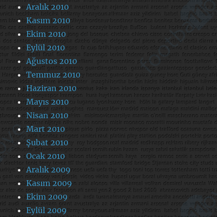
Aralık 2010
Kasım 2010
Ekim 2010
Eylül 2010
Ağustos 2010
Temmuz 2010
Haziran 2010
Mayıs 2010
Nisan 2010
Mart 2010
Şubat 2010
Ocak 2010
Aralık 2009
Kasım 2009
Ekim 2009
Eylül 2009