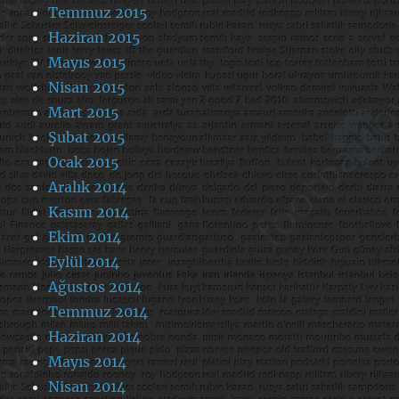
Temmuz 2015
Haziran 2015
Mayıs 2015
Nisan 2015
Mart 2015
Şubat 2015
Ocak 2015
Aralık 2014
Kasım 2014
Ekim 2014
Eylül 2014
Ağustos 2014
Temmuz 2014
Haziran 2014
Mayıs 2014
Nisan 2014