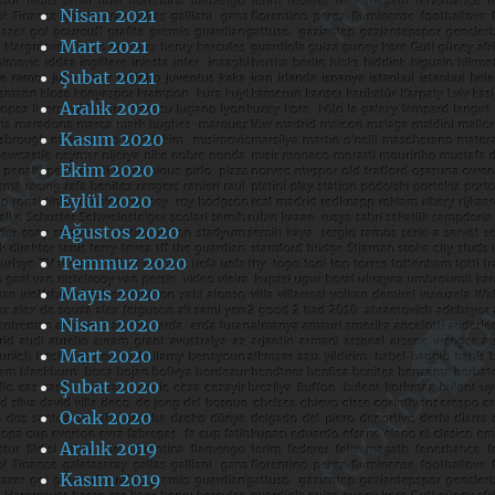
Nisan 2021
Mart 2021
Şubat 2021
Aralık 2020
Kasım 2020
Ekim 2020
Eylül 2020
Ağustos 2020
Temmuz 2020
Mayıs 2020
Nisan 2020
Mart 2020
Şubat 2020
Ocak 2020
Aralık 2019
Kasım 2019