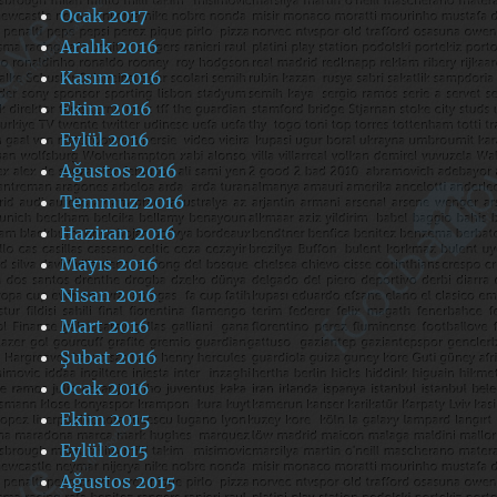
Ocak 2017
Aralık 2016
Kasım 2016
Ekim 2016
Eylül 2016
Ağustos 2016
Temmuz 2016
Haziran 2016
Mayıs 2016
Nisan 2016
Mart 2016
Şubat 2016
Ocak 2016
Ekim 2015
Eylül 2015
Ağustos 2015