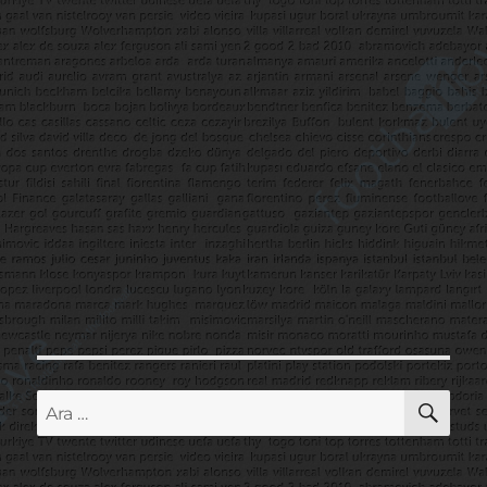
AR
Ara: