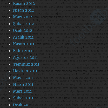
Kasım 2012
Nisan 2012
Mart 2012
Şubat 2012
Ocak 2012
Aralık 2011
Kasım 2011
Ekim 2011
Ağustos 2011
Temmuz 2011
Haziran 2011
Mayıs 2011
Nisan 2011
Mart 2011
Şubat 2011
Ocak 2011