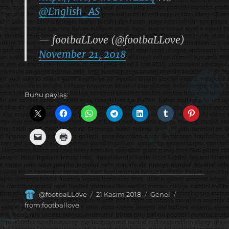
@English_AS
— footbaLLove (@footbaLLove)
November 21, 2018
Bunu paylaş:
Yazar
Yayın
Kategoriler
Etiketler
@footbaLLove
21 Kasım 2018
Genel
tarihi
from:footballove