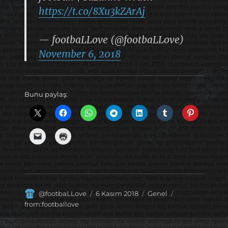
https://t.co/8Xu3kZArAj
— footbaLLove (@footbaLLove)
November 6, 2018
Bunu paylaş:
Yazar
Yayın
Kategoriler
Etiketler
@footbaLLove
6 Kasım 2018
Genel
tarihi
from:footballove