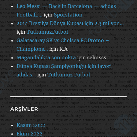
Leo Messi — Back in Barcelona — adidas
Football:…
için
Sporstation
2014 Brezilya Dünya Kupası için 2.3 milyon…
için
TutkumuzFutbol
Galatasaray SK vs Chelsea FC Promo –
Champions…
için
K.A
Magandalıkta son nokta
için
selinsss
Dünya Kupası Şampiyonluğu için favori
adidas…
için
Tutkumuz Futbol
ARŞIVLER
Kasım 2022
Ekim 2022