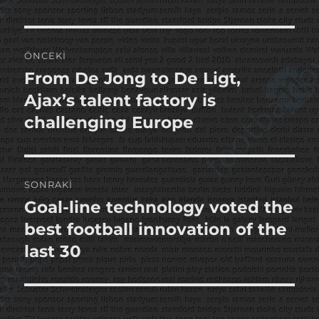
Yazı
ÖNCEKI
gezinmesi
From De Jong to De Ligt,
Önceki
yazı:
Ajax’s talent factory is
challenging Europe
SONRAKI
Goal-line technology voted the
Sonraki
yazı:
best football innovation of the
last 30