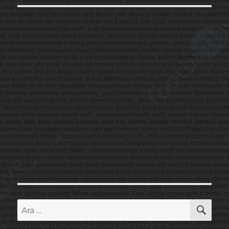
AR
Ara: