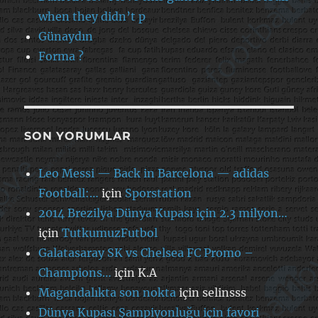
when they didn’t p
Günaydın
Forma ?
SON YORUMLAR
Leo Messi — Back in Barcelona — adidas
Football:…
için
Sporstation
2014 Brezilya Dünya Kupası için 2.3 milyon…
için
TutkumuzFutbol
Galatasaray SK vs Chelsea FC Promo –
Champions…
için
K.A
Magandalıkta son nokta
için
selinsss
Dünya Kupası Şampiyonluğu için favori