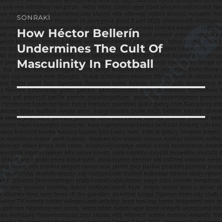
SONRAKI
How Héctor Bellerín
Sonraki
yazı:
Undermines The Cult Of
Masculinity In Football