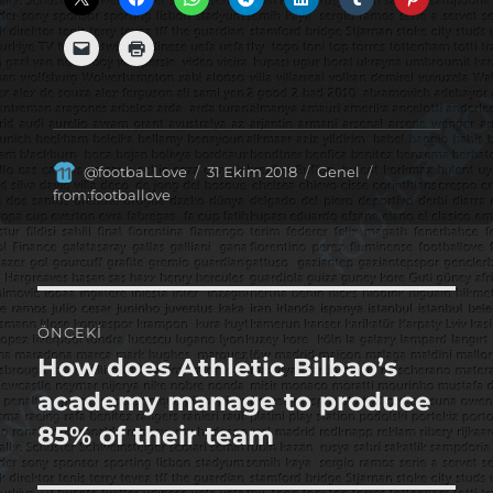
Yazar
Yayın
Kategoriler
Etiketler
@footbaLLove
31 Ekim 2018
Genel
tarihi
from:footballove
Yazı
ÖNCEKI
gezinmesi
How does Athletic Bilbao’s
Önceki
yazı:
academy manage to produce
85% of their team