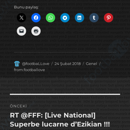
Bunu paylaş:
Yazar
Yayın
Kategoriler
Etiketler
@footbaLLove
24 Şubat 2018
Genel
tarihi
from:footballove
Yazı
ÖNCEKI
gezinmesi
RT @FFF: [Live National]
Önceki
yazı:
Superbe lucarne d’Ezikian !!!