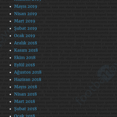
Mayıs 2019
Nisan 2019
Mart 2019
Şubat 2019
Ocak 2019
Aralık 2018
Kasım 2018
Ekim 2018
Eylül 2018
Ağustos 2018
Haziran 2018
Mayıs 2018
Nisan 2018
Mart 2018
Şubat 2018
Ocak 2018