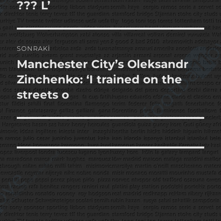
??? L’
SONRAKI
Manchester City’s Oleksandr
Sonraki
yazı:
Zinchenko: ‘I trained on the
streets o