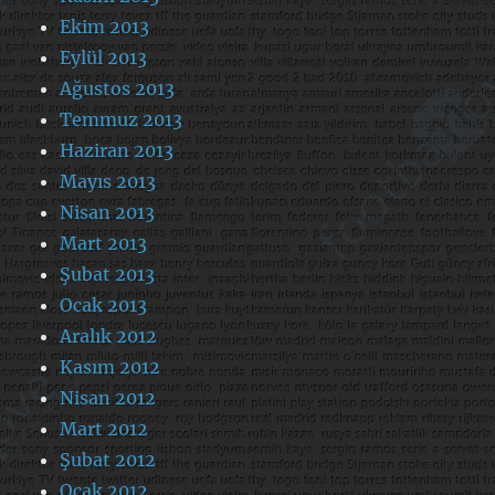
Ekim 2013
Eylül 2013
Ağustos 2013
Temmuz 2013
Haziran 2013
Mayıs 2013
Nisan 2013
Mart 2013
Şubat 2013
Ocak 2013
Aralık 2012
Kasım 2012
Nisan 2012
Mart 2012
Şubat 2012
Ocak 2012