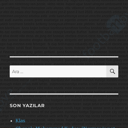
AR
Ara:
SON YAZILAR
Klas