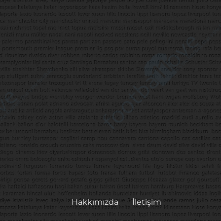
Hakkımızda
İletişim