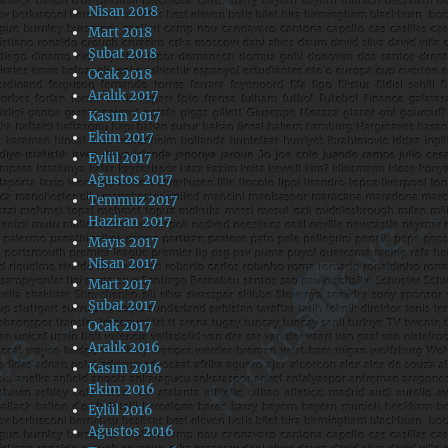
Nisan 2018
Mart 2018
Şubat 2018
Ocak 2018
Aralık 2017
Kasım 2017
Ekim 2017
Eylül 2017
Ağustos 2017
Temmuz 2017
Haziran 2017
Mayıs 2017
Nisan 2017
Mart 2017
Şubat 2017
Ocak 2017
Aralık 2016
Kasım 2016
Ekim 2016
Eylül 2016
Ağustos 2016