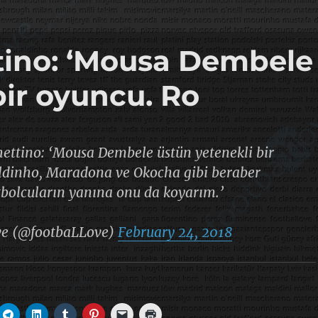
tino: ‘Mousa Dembele
bir oyuncu. Ro
ettino: ‘Mousa Dembele üstün yetenekli bir
ldinho, Maradona ve Okocha gibi beraber
bolcuların yanına onu da koyarım.’
ve (@footbaLLove)
February 24, 2018