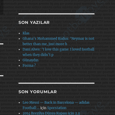
SON YAZILAR
Klas
Ghana’s Mohammed Kudus: ‘Neymar is not
better than me, just more h
Dani Alves: ‘I love this game. I loved football
when they didn’t p
Günaydın
Forma ?
SON YORUMLAR
Leo Messi — Back in Barcelona — adidas
Football:…
için
Sporstation
2014 Brezilya Dünya Kupası için 2.3