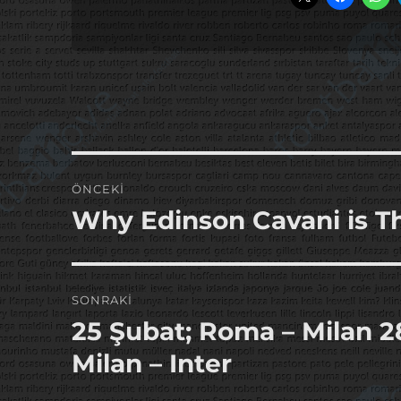
Yazı
ÖNCEKI
gezinmesi
Why Edinson Cavani is Th
Önceki
yazı:
SONRAKI
25 Şubat; Roma – Milan 28
Sonraki
yazı:
Milan – Inter