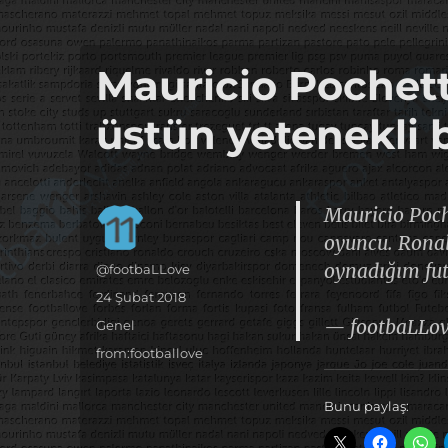
it's the football, that's the football…
footbaLLove
Mauricio Pochet
üstün yetenekli 
Mauricio Poch
oyuncu. Rona
oynadığım fut
Yazar
@footbaLLove
Yayın
24 Şubat 2018
tarihi
— footbaLLo
Kategoriler
Genel
Etiketler
from:footballove
Bunu paylaş: