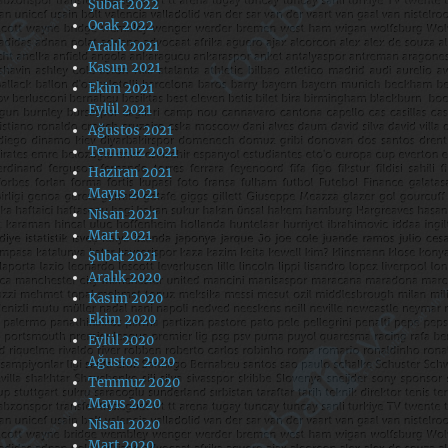
Şubat 2022
Ocak 2022
Aralık 2021
Kasım 2021
Ekim 2021
Eylül 2021
Ağustos 2021
Temmuz 2021
Haziran 2021
Mayıs 2021
Nisan 2021
Mart 2021
Şubat 2021
Aralık 2020
Kasım 2020
Ekim 2020
Eylül 2020
Ağustos 2020
Temmuz 2020
Mayıs 2020
Nisan 2020
Mart 2020