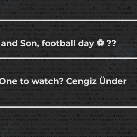
 and Son, football day ⚽️ ??
ne to watch? Cengiz Ünder