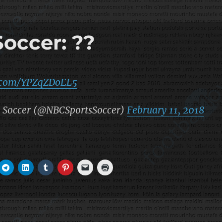
occer: ??
r.com/YPZqZDoEL5
 Soccer (@NBCSportsSoccer)
February 11, 2018