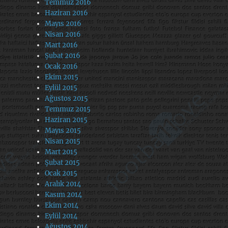
Temmuz 2016
Haziran 2016
Mayıs 2016
Nisan 2016
Mart 2016
Şubat 2016
Ocak 2016
Ekim 2015
Eylül 2015
Ağustos 2015
Temmuz 2015
Haziran 2015
Mayıs 2015
Nisan 2015
Mart 2015
Şubat 2015
Ocak 2015
Aralık 2014
Kasım 2014
Ekim 2014
Eylül 2014
Ağustos 2014