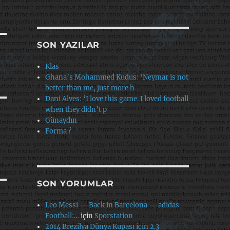
SON YAZILAR
Klas
Ghana’s Mohammed Kudus: ‘Neymar is not
better than me, just more h
Dani Alves: ‘I love this game. I loved football
when they didn’t p
Günaydın
Forma ?
SON YORUMLAR
Leo Messi — Back in Barcelona — adidas
Football:…
için
Sporstation
2014 Brezilya Dünya Kupası için 2.3