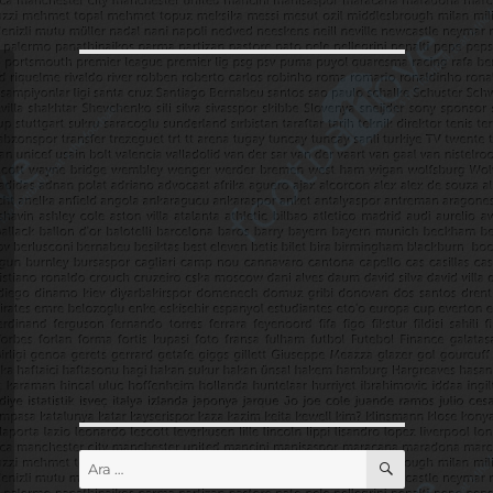
ARA
Ara: