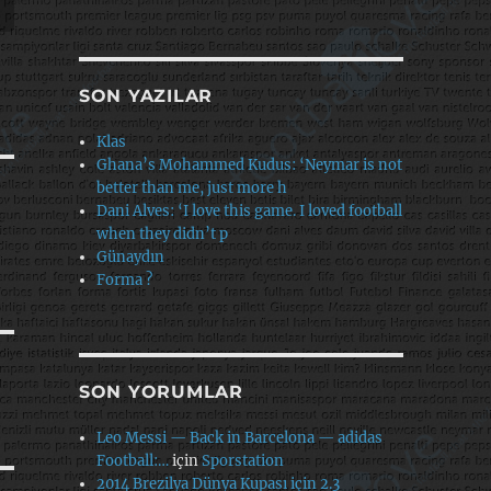
SON YAZILAR
Klas
Ghana’s Mohammed Kudus: ‘Neymar is not
better than me, just more h
Dani Alves: ‘I love this game. I loved football
when they didn’t p
Günaydın
Forma ?
SON YORUMLAR
Leo Messi — Back in Barcelona — adidas
Football:…
için
Sporstation
2014 Brezilya Dünya Kupası için 2.3