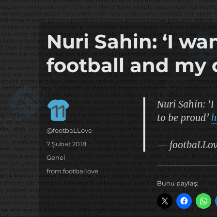
it's the football, that's the football…
footbaLLove
Nuri Sahin: ‘I wa
football and my 
Nuri Sahin: ‘I
to be proud’
h
Yazar
@footbaLLove
— footbaLLo
Yayın
7 Şubat 2018
tarihi
Kategoriler
Genel
Etiketler
from:footballove
Bunu paylaş: