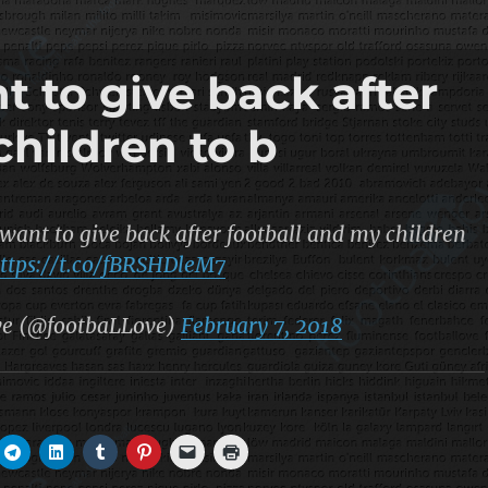
nt to give back after
children to b
 want to give back after football and my children
ttps://t.co/fBRSHDleM7
ve (@footbaLLove)
February 7, 2018