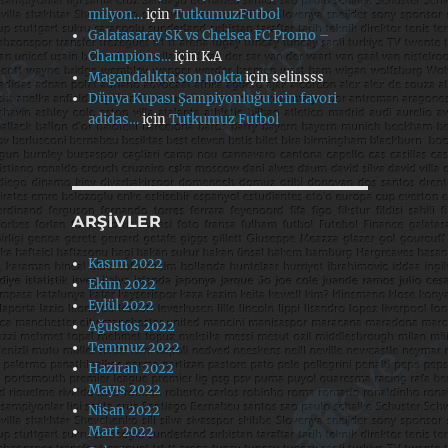
milyon…
için
TutkumuzFutbol
Galatasaray SK vs Chelsea FC Promo –
Champions…
için
K.A
Magandalıkta son nokta
için
selinsss
Dünya Kupası Şampiyonluğu için favori
adidas…
için
Tutkumuz Futbol
ARŞIVLER
Kasım 2022
Ekim 2022
Eylül 2022
Ağustos 2022
Temmuz 2022
Haziran 2022
Mayıs 2022
Nisan 2022
Mart 2022