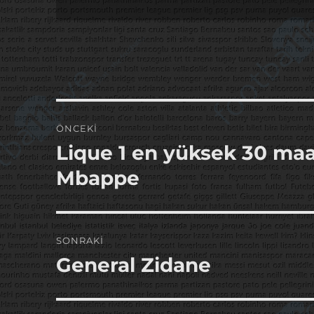
Yazı
ÖNCEKI
gezinmesi
Lique 1 en yüksek 30 maaş
Önceki
yazı:
Mbappe
SONRAKI
General Zidane
Sonraki
yazı: