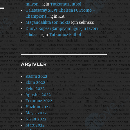
milyon…
için
TutkumuzFutbol
Galatasaray SK vs Chelsea FC Promo –
Champions…
için
K.A
Magandalıkta son nokta
için
selinsss
Dünya Kupası Şampiyonluğu için favori
adidas…
için
Tutkumuz Futbol
ARŞIVLER
Kasım 2022
Ekim 2022
Eylül 2022
Ağustos 2022
Temmuz 2022
Haziran 2022
Mayıs 2022
Nisan 2022
Mart 2022