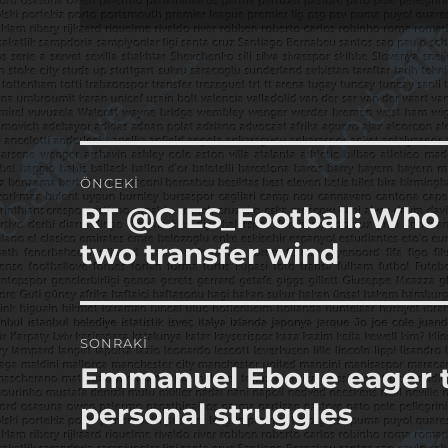
Yazı
ÖNCEKI
gezinmesi
RT @CIES_Football: Who a
Önceki
yazı:
two transfer wind
SONRAKI
Emmanuel Eboue eager to 
Sonraki
yazı:
personal struggles