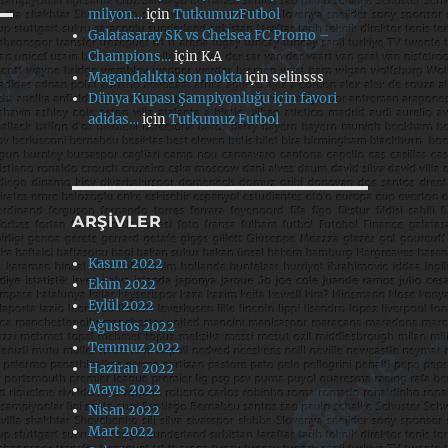
milyon…
için
TutkumuzFutbol
Galatasaray SK vs Chelsea FC Promo –
Champions…
için
K.A
Magandalıkta son nokta
için
selinsss
Dünya Kupası Şampiyonluğu için favori
adidas…
için
Tutkumuz Futbol
ARŞIVLER
Kasım 2022
Ekim 2022
Eylül 2022
Ağustos 2022
Temmuz 2022
Haziran 2022
Mayıs 2022
Nisan 2022
Mart 2022