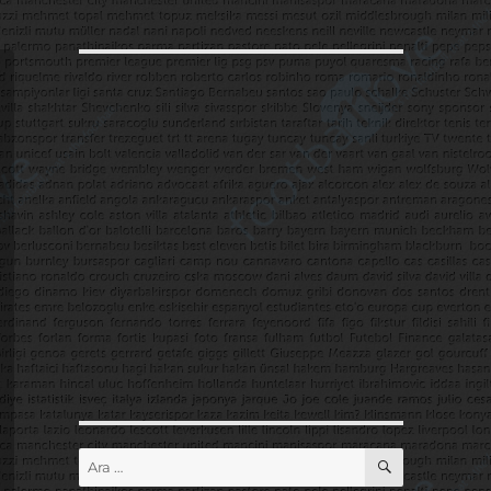
ARA
Ara: