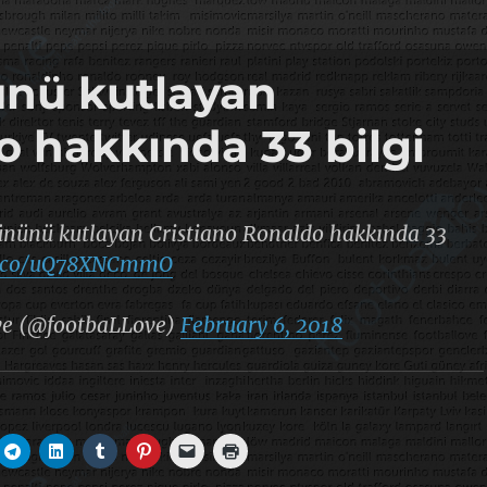
ünü kutlayan
o hakkında 33 bilgi
ününü kutlayan Cristiano Ronaldo hakkında 33
/t.co/uQ78XNCmmO
ve (@footbaLLove)
February 6, 2018