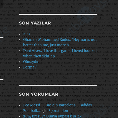
SON YAZILAR
Klas
Ghana’s Mohammed Kudus: ‘Neymar is not
better than me, just more h
Dani Alves: ‘I love this game. I loved football
when they didn’t p
Günaydın
Forma ?
SON YORUMLAR
Leo Messi — Back in Barcelona — adidas
Football:…
için
Sporstation
2014 Brezilya Dünya Kupası için 2.3