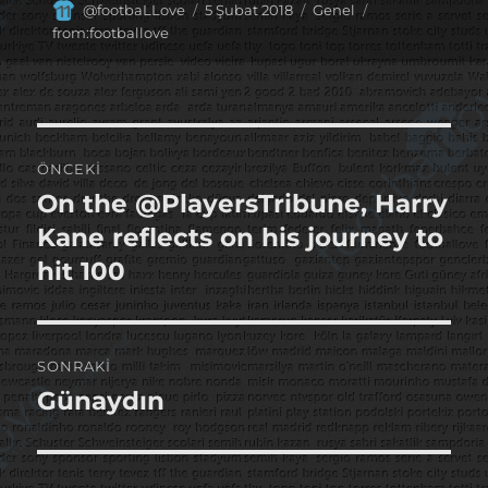
Yazar
Yayın
Kategoriler
Etiketler
@footbaLLove
5 Şubat 2018
Genel
tarihi
from:footballove
Yazı
ÖNCEKI
gezinmesi
On the @PlayersTribune, Harry
Önceki
yazı:
Kane reflects on his journey to
hit 100
SONRAKI
Günaydın
Sonraki
yazı: