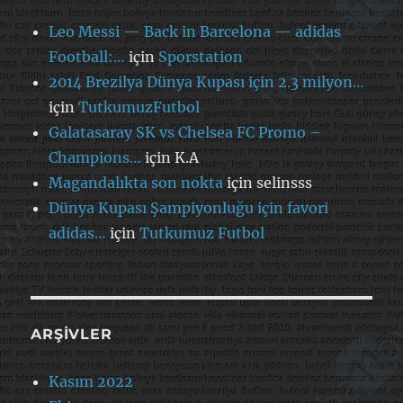
Leo Messi — Back in Barcelona — adidas
Football:…
için
Sporstation
2014 Brezilya Dünya Kupası için 2.3 milyon…
için
TutkumuzFutbol
Galatasaray SK vs Chelsea FC Promo –
Champions…
için
K.A
Magandalıkta son nokta
için
selinsss
Dünya Kupası Şampiyonluğu için favori
adidas…
için
Tutkumuz Futbol
ARŞIVLER
Kasım 2022