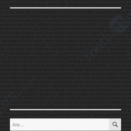
AR
Ara: