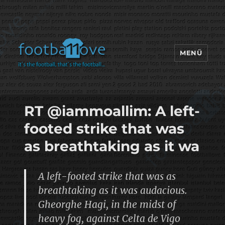
MENÜ
footbaLLove
RT @iammoallim: A left-
footed strike that was
as breathtaking as it wa
A left-footed strike that was as
breathtaking as it was audacious.
Gheorghe Hagi, in the midst of
heavy fog, against Celta de Vigo