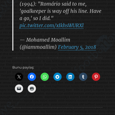
(1994): "Romário said to me,
'goalkeeper is way off his line. Have
a go,' so I did."
pic.twitter.com/xIkhsWURXl
— Mohamed Moallim
(@iammoallim)
February 5, 2018
Bunu paylaş: