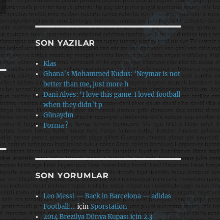
SON YAZILAR
Klas
Ghana’s Mohammed Kudus: ‘Neymar is not
better than me, just more h
Dani Alves: ‘I love this game. I loved football
when they didn’t p
Günaydın
Forma ?
SON YORUMLAR
Leo Messi — Back in Barcelona — adidas
Football:…
için
Sporstation
2014 Brezilya Dünya Kupası için 2.3