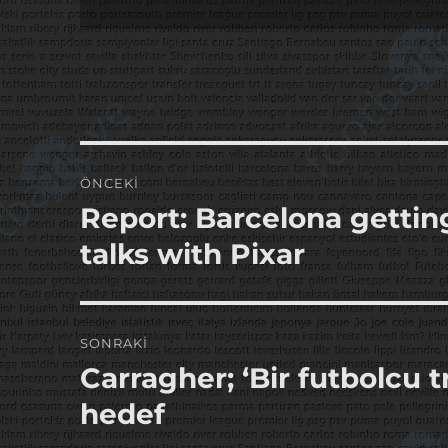
Yazı
ÖNCEKI
gezinmesi
Report: Barcelona gettin
Önceki
yazı:
talks with Pixar
SONRAKI
Carragher; ‘Bir futbolcu 
Sonraki
yazı:
hedef