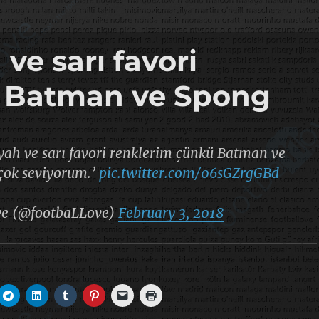
 ve sarı favori
ü Batman ve Spong
iyah ve sarı favori renklerim çünkü Batman ve
çok seviyorum.’
pic.twitter.com/06sGZrgGBd
ve (@footbaLLove)
February 3, 2018