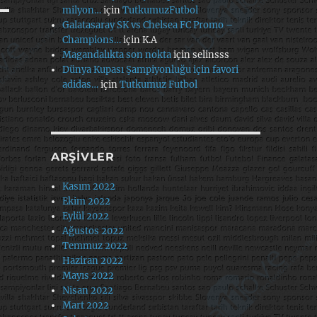
milyon…
için
TutkumuzFutbol
Galatasaray SK vs Chelsea FC Promo –
Champions…
için
K.A
Magandalıkta son nokta
için
selinsss
Dünya Kupası Şampiyonluğu için favori
adidas…
için
Tutkumuz Futbol
ARŞIVLER
Kasım 2022
Ekim 2022
Eylül 2022
Ağustos 2022
Temmuz 2022
Haziran 2022
Mayıs 2022
Nisan 2022
Mart 2022