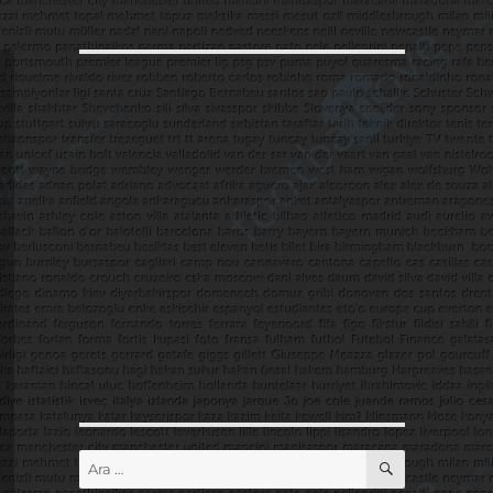
ARA
Ara: