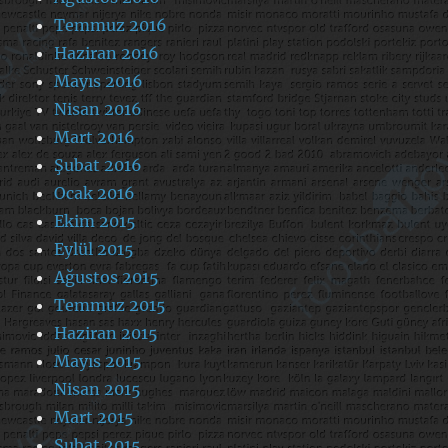
Temmuz 2016
Haziran 2016
Mayıs 2016
Nisan 2016
Mart 2016
Şubat 2016
Ocak 2016
Ekim 2015
Eylül 2015
Ağustos 2015
Temmuz 2015
Haziran 2015
Mayıs 2015
Nisan 2015
Mart 2015
Şubat 2015