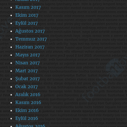
Kasım 2017
Ekim 2017
Eylül 2017
Ağustos 2017
Temmuz 2017
Haziran 2017
Mayıs 2017
Nisan 2017
Mart 2017
Şubat 2017
Ocak 2017
Aralık 2016
Kasım 2016
Ekim 2016
Eylül 2016
Ağustos 2016