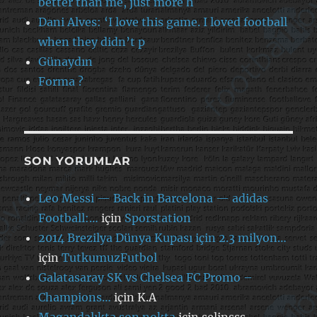
better than me, just more h
Dani Alves: ‘I love this game. I loved football
when they didn’t p
Günaydın
Forma ?
SON YORUMLAR
Leo Messi — Back in Barcelona — adidas
Football:…
için
Sporstation
2014 Brezilya Dünya Kupası için 2.3 milyon…
için
TutkumuzFutbol
Galatasaray SK vs Chelsea FC Promo –
Champions…
için
K.A
Magandalıkta son nokta
için
selinsss