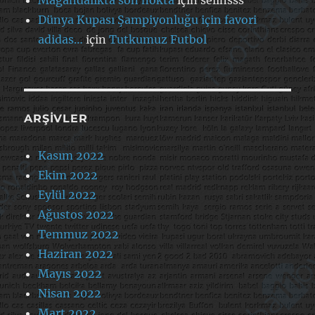
Dünya Kupası Şampiyonluğu için favori
adidas…
için
Tutkumuz Futbol
ARŞIVLER
Kasım 2022
Ekim 2022
Eylül 2022
Ağustos 2022
Temmuz 2022
Haziran 2022
Mayıs 2022
Nisan 2022
Mart 2022