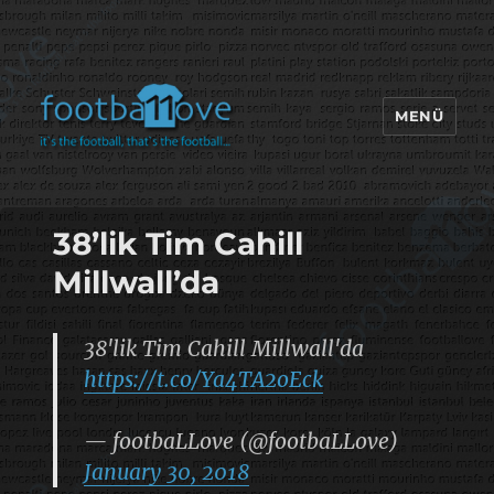
MENÜ
footbaLLove
38’lik Tim Cahill
Millwall’da
38'lik Tim Cahill Millwall'da
https://t.co/Ya4TA2oEck
— footbaLLove (@footbaLLove)
January 30, 2018