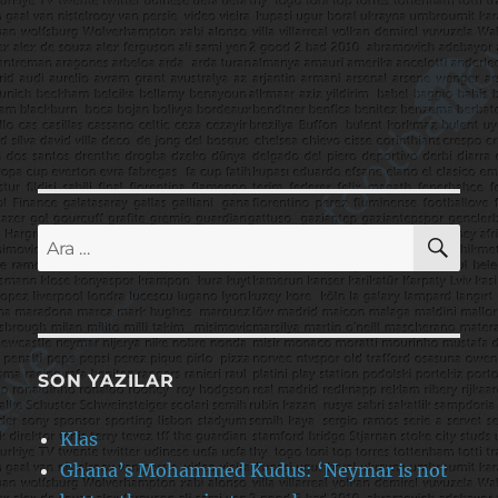
AR
Ara:
SON YAZILAR
Klas
Ghana’s Mohammed Kudus: ‘Neymar is not