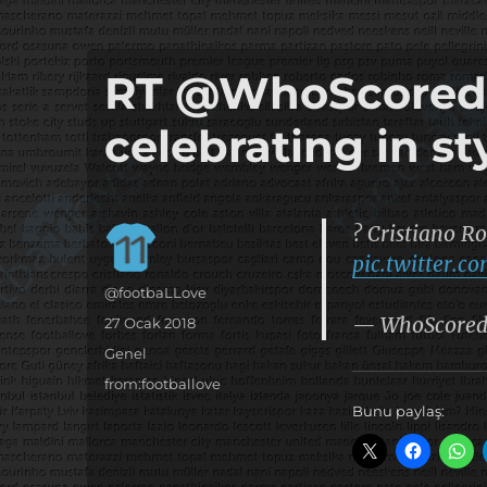
it's the football, that's the football…
footbaLLove
RT @WhoScored: 
celebrating in st
? Cristiano R
pic.twitter.
Yazar
@footbaLLove
— WhoScored
Yayın
27 Ocak 2018
tarihi
Kategoriler
Genel
Etiketler
from:footballove
Bunu paylaş: