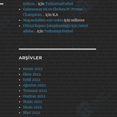
milyon…
için
TutkumuzFutbol
Galatasaray SK vs Chelsea FC Promo –
Champions…
için
K.A
Magandalıkta son nokta
için
selinsss
Dünya Kupası Şampiyonluğu için favori
adidas…
için
Tutkumuz Futbol
ARŞIVLER
Kasım 2022
Ekim 2022
Eylül 2022
Ağustos 2022
Temmuz 2022
Haziran 2022
Mayıs 2022
Nisan 2022
Mart 2022