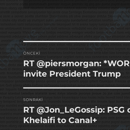
Yazı
ÖNCEKI
gezinmesi
RT @piersmorgan: *WOR
Önceki
yazı:
invite President Trump
SONRAKI
RT @Jon_LeGossip: PSG 
Sonraki
yazı:
Khelaifi to Canal+