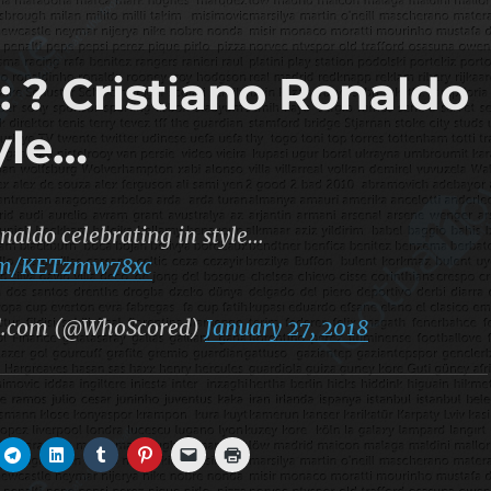
? Cristiano Ronaldo
yle…
onaldo celebrating in style…
com/KETzmw78xc
.com (@WhoScored)
January 27, 2018