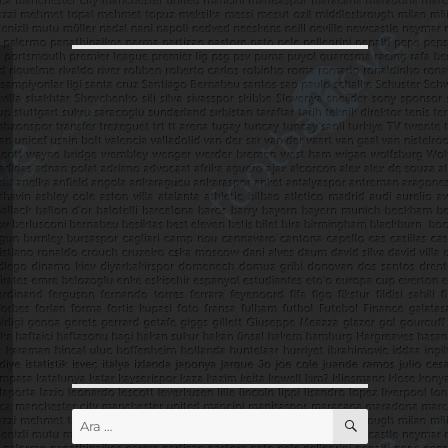
ARA
Ara: