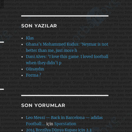
SON YAZILAR
Klas
Ghana’s Mohammed Kudus: ‘Neymar is not
better than me, just more h
Dani Alves: ‘I love this game. I loved football
when they didn’t p
Günaydın
Forma ?
SON YORUMLAR
Leo Messi — Back in Barcelona — adidas
Football:…
için
Sporstation
2014 Brezilya Dünya Kupası için 2.3