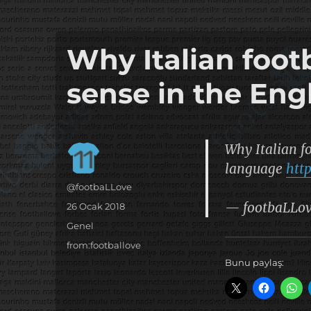
it's the football, that's the football…
footbaLLove
Why Italian foot
sense in the Eng
Why Italian f
language
htt
Yazar
@footbaLLove
— footbaLLo
Yayın
26 Ocak 2018
tarihi
Kategoriler
Genel
Etiketler
from:footballove
Bunu paylaş: