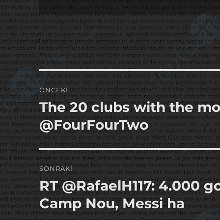
Yazı
ÖNCEKI
gezinmesi
The 20 clubs with the mo
Önceki
yazı:
@FourFourTwo
SONRAKI
RT @RafaelH117: 4.000 go
Sonraki
yazı:
Camp Nou, Messi ha