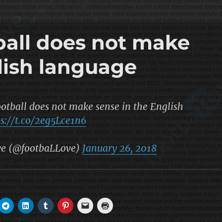
ball does not make
lish language
ootball does not make sense in the English
ps://t.co/2eg5Lce1n6
ve (@footbaLLove)
January 26, 2018