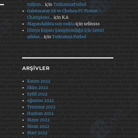
milyon…
için
TutkumuzFutbol
Galatasaray SK vs Chelsea FC Promo –
Champions…
için
K.A
Magandalıkta son nokta
için
selinsss
Dünya Kupası Şampiyonluğu için favori
adidas…
için
Tutkumuz Futbol
ARŞIVLER
Kasım 2022
Ekim 2022
Eylül 2022
Ağustos 2022
Temmuz 2022
Haziran 2022
Mayıs 2022
Nisan 2022
Mart 2022