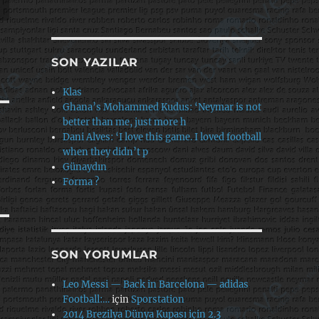
SON YAZILAR
Klas
Ghana’s Mohammed Kudus: ‘Neymar is not
better than me, just more h
Dani Alves: ‘I love this game. I loved football
when they didn’t p
Günaydın
Forma ?
SON YORUMLAR
Leo Messi — Back in Barcelona — adidas
Football:…
için
Sporstation
2014 Brezilya Dünya Kupası için 2.3