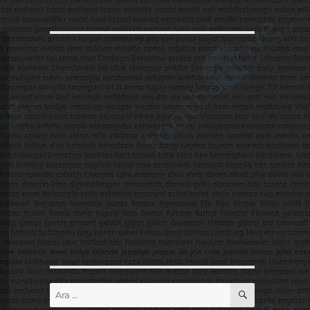
ARA
Ara: