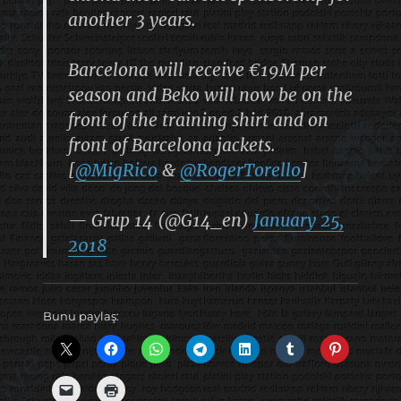
another 3 years.
Barcelona will receive €19M per
season and Beko will now be on the
front of the training shirt and on
front of Barcelona jackets.
[
@MigRico
&
@RogerTorello
]
— Grup 14 (@G14_en)
January 25,
2018
Bunu paylaş: