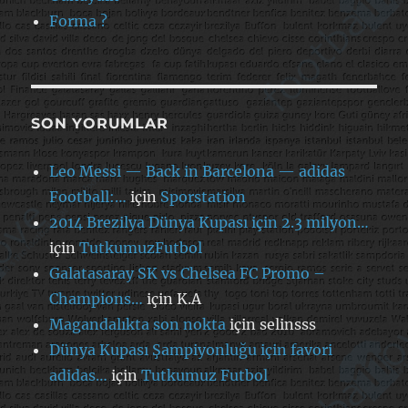
Forma ?
SON YORUMLAR
Leo Messi — Back in Barcelona — adidas
Football:…
için
Sporstation
2014 Brezilya Dünya Kupası için 2.3 milyon…
için
TutkumuzFutbol
Galatasaray SK vs Chelsea FC Promo –
Champions…
için
K.A
Magandalıkta son nokta
için
selinsss
Dünya Kupası Şampiyonluğu için favori
adidas…
için
Tutkumuz Futbol