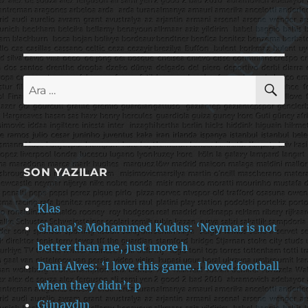
AR
Ara:
SON YAZILAR
Klas
Ghana’s Mohammed Kudus: ‘Neymar is not
better than me, just more h
Dani Alves: ‘I love this game. I loved football
when they didn’t p
Günaydın