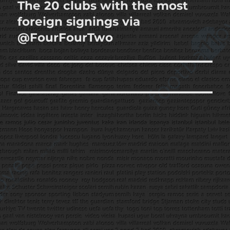
The 20 clubs with the most
Sonraki
yazı:
foreign signings via
@FourFourTwo