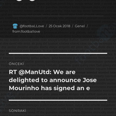
Yazar
Yayın
Kategoriler
Etiketler
@footbaLLove
25 Ocak 2018
Genel
tarihi
from:footballove
Yazı
ÖNCEKI
gezinmesi
RT @ManUtd: We are
Önceki
yazı:
delighted to announce Jose
Mourinho has signed an e
SONRAKI