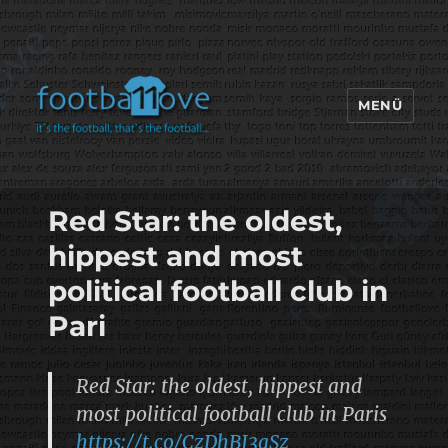
MENÜ
footbaLLove
Red Star: the oldest,
hippest and most
political football club in
Pari
Red Star: the oldest, hippest and
most political football club in Paris
https://t.co/CzDhBJ3aSz