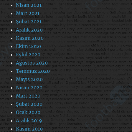
Nisan 2021
Mart 2021
Şubat 2021
Aralık 2020
Kasım 2020
Ekim 2020
Eylül 2020
Ağustos 2020
Temmuz 2020
Mayıs 2020
Nisan 2020
Mart 2020
Şubat 2020
Ocak 2020
Aralık 2019
Kasım 2019