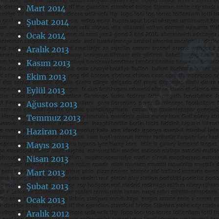
Mart 2014
Şubat 2014
Ocak 2014
Aralık 2013
Kasım 2013
Ekim 2013
Eylül 2013
Ağustos 2013
Temmuz 2013
Haziran 2013
Mayıs 2013
Nisan 2013
Mart 2013
Şubat 2013
Ocak 2013
Aralık 2012