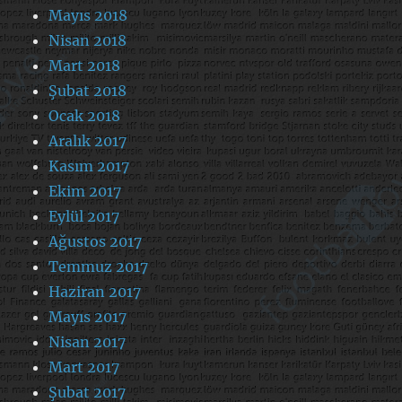
Mayıs 2018
Nisan 2018
Mart 2018
Şubat 2018
Ocak 2018
Aralık 2017
Kasım 2017
Ekim 2017
Eylül 2017
Ağustos 2017
Temmuz 2017
Haziran 2017
Mayıs 2017
Nisan 2017
Mart 2017
Şubat 2017