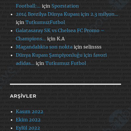
Football:…
için
Sporstation
2014 Brezilya Dünya Kupası için 2.3 milyon…
için
TutkumuzFutbol
Galatasaray SK vs Chelsea FC Promo –
Champions…
için
K.A
Magandalıkta son nokta
için
selinsss
Dünya Kupası Şampiyonluğu için favori
adidas…
için
Tutkumuz Futbol
ARŞIVLER
Kasım 2022
Ekim 2022
Eylül 2022