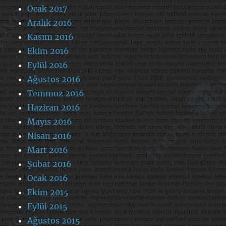
Ocak 2017
Aralık 2016
Kasım 2016
Ekim 2016
Eylül 2016
Ağustos 2016
Temmuz 2016
Haziran 2016
Mayıs 2016
Nisan 2016
Mart 2016
Şubat 2016
Ocak 2016
Ekim 2015
Eylül 2015
Ağustos 2015