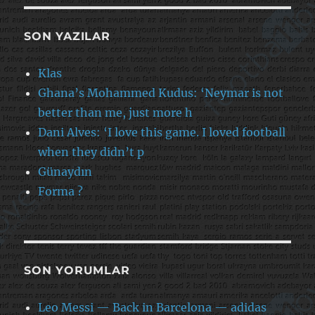
SON YAZILAR
Klas
Ghana’s Mohammed Kudus: ‘Neymar is not
better than me, just more h
Dani Alves: ‘I love this game. I loved football
when they didn’t p
Günaydın
Forma ?
SON YORUMLAR
Leo Messi — Back in Barcelona — adidas