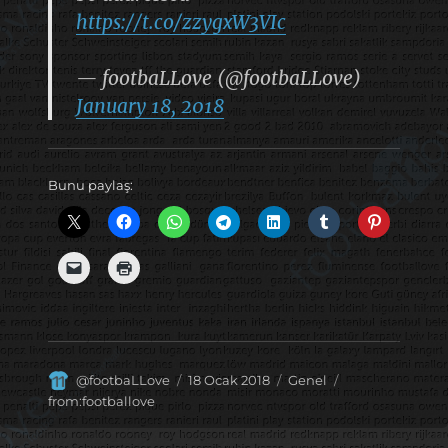
https://t.co/zzygxW3VIc
— footbaLLove (@footbaLLove)
January 18, 2018
Bunu paylaş:
Yazar
Yayın
Kategoriler
Etiketler
@footbaLLove
18 Ocak 2018
Genel
tarihi
from:footballove