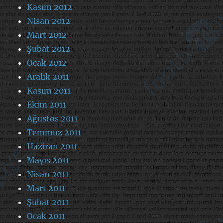
Kasım 2012
Nisan 2012
Mart 2012
Şubat 2012
Ocak 2012
Aralık 2011
Kasım 2011
Ekim 2011
Ağustos 2011
Temmuz 2011
Haziran 2011
Mayıs 2011
Nisan 2011
Mart 2011
Şubat 2011
Ocak 2011