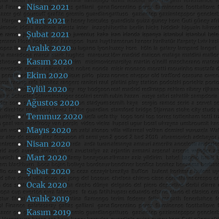
Nisan 2021
Mart 2021
Şubat 2021
Aralık 2020
Kasım 2020
Ekim 2020
Eylül 2020
Ağustos 2020
Temmuz 2020
Mayıs 2020
Nisan 2020
Mart 2020
Şubat 2020
Ocak 2020
Aralık 2019
Kasım 2019