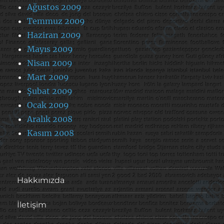
Ağustos 2009
Temmuz 2009
Haziran 2009
Mayıs 2009
Nisan 2009
Mart 2009
Şubat 2009
Ocak 2009
Aralık 2008
Kasım 2008
Hakkımızda
İletişim