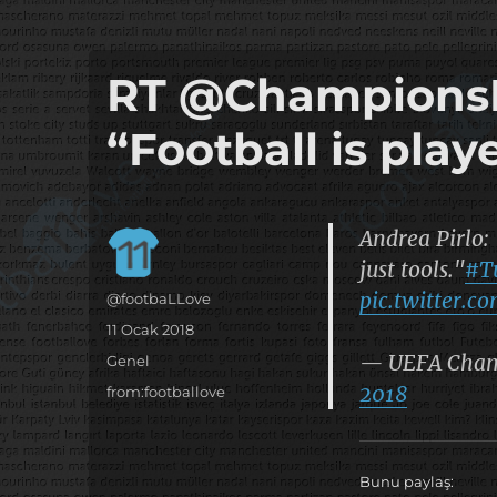
it's the football, that's the football…
footbaLLove
RT @ChampionsLe
“Football is play
Andrea Pirlo: 
just tools."
#T
pic.twitter.
Yazar
@footbaLLove
Yayın
11 Ocak 2018
tarihi
— UEFA Cham
Kategoriler
Genel
2018
Etiketler
from:footballove
Bunu paylaş: