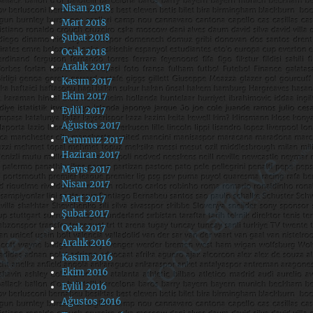
Nisan 2018
Mart 2018
Şubat 2018
Ocak 2018
Aralık 2017
Kasım 2017
Ekim 2017
Eylül 2017
Ağustos 2017
Temmuz 2017
Haziran 2017
Mayıs 2017
Nisan 2017
Mart 2017
Şubat 2017
Ocak 2017
Aralık 2016
Kasım 2016
Ekim 2016
Eylül 2016
Ağustos 2016