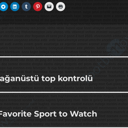
ağanüstü top kontrolü
 Favorite Sport to Watch