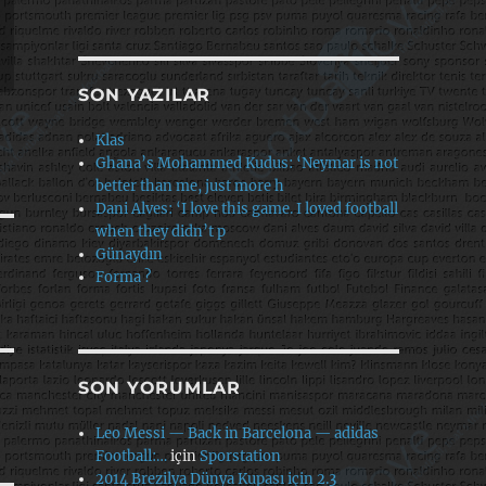
SON YAZILAR
Klas
Ghana’s Mohammed Kudus: ‘Neymar is not
better than me, just more h
Dani Alves: ‘I love this game. I loved football
when they didn’t p
Günaydın
Forma ?
SON YORUMLAR
Leo Messi — Back in Barcelona — adidas
Football:…
için
Sporstation
2014 Brezilya Dünya Kupası için 2.3