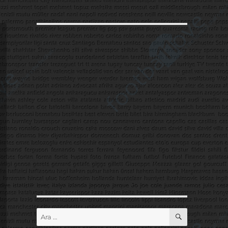
ARA
Ara: