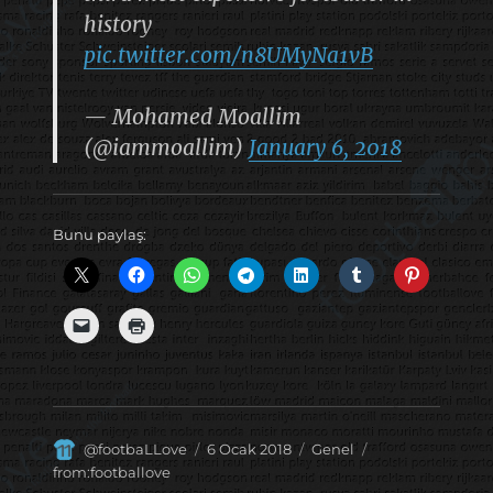
history
pic.twitter.com/n8UMyNa1vB
— Mohamed Moallim
(@iammoallim)
January 6, 2018
Bunu paylaş:
Yazar
Yayın
Kategoriler
Etiketler
@footbaLLove
6 Ocak 2018
Genel
tarihi
from:footballove