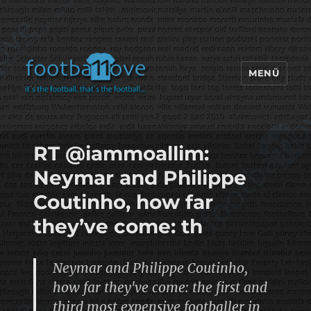
MENÜ
footbaLLove
RT @iammoallim:
Neymar and Philippe
Coutinho, how far
they’ve come: th
Neymar and Philippe Coutinho,
how far they've come: the first and
third most expensive footballer in