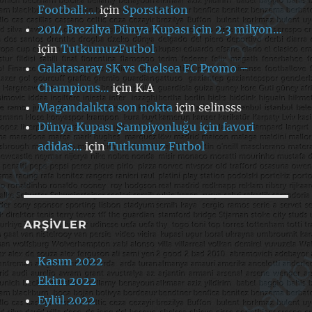
Football:…
için
Sporstation
2014 Brezilya Dünya Kupası için 2.3 milyon…
için
TutkumuzFutbol
Galatasaray SK vs Chelsea FC Promo –
Champions…
için
K.A
Magandalıkta son nokta
için
selinsss
Dünya Kupası Şampiyonluğu için favori
adidas…
için
Tutkumuz Futbol
ARŞIVLER
Kasım 2022
Ekim 2022
Eylül 2022