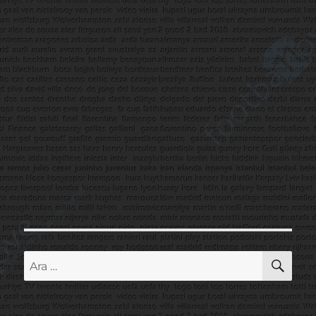
AR
Ara: