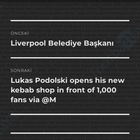
Yazı
ÖNCEKI
gezinmesi
Liverpool Belediye Başkanı
Önceki
yazı:
SONRAKI
Lukas Podolski opens his new
Sonraki
yazı:
kebab shop in front of 1,000
fans via @M