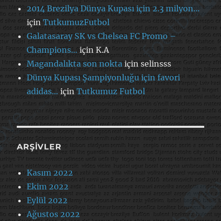
2014 Brezilya Dünya Kupası için 2.3 milyon…
için
TutkumuzFutbol
Galatasaray SK vs Chelsea FC Promo –
Champions…
için
K.A
Magandalıkta son nokta
için
selinsss
Dünya Kupası Şampiyonluğu için favori
adidas…
için
Tutkumuz Futbol
ARŞIVLER
Kasım 2022
Ekim 2022
Eylül 2022
Ağustos 2022