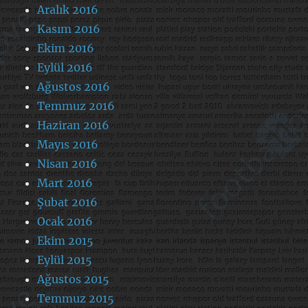
Aralık 2016
Kasım 2016
Ekim 2016
Eylül 2016
Ağustos 2016
Temmuz 2016
Haziran 2016
Mayıs 2016
Nisan 2016
Mart 2016
Şubat 2016
Ocak 2016
Ekim 2015
Eylül 2015
Ağustos 2015
Temmuz 2015