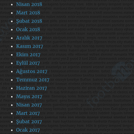
Nisan 2018
Mart 2018
Şubat 2018
Ocak 2018
Aralık 2017
Kasım 2017
Ekim 2017
Eylül 2017
Ağustos 2017
Temmuz 2017
Haziran 2017
Mayıs 2017
Nisan 2017
Mart 2017
Şubat 2017
Ocak 2017