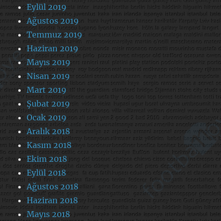
Eylül 2019
Ağustos 2019
Temmuz 2019
Haziran 2019
Mayıs 2019
Nisan 2019
Mart 2019
Şubat 2019
Ocak 2019
Aralık 2018
Kasım 2018
Ekim 2018
Eylül 2018
Ağustos 2018
Haziran 2018
Mayıs 2018