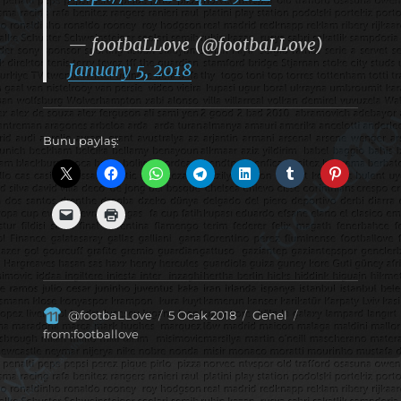
— footbaLLove (@footbaLLove)
January 5, 2018
Bunu paylaş:
Yazar
Yayın
Kategoriler
Etiketler
@footbaLLove
5 Ocak 2018
Genel
tarihi
from:footballove