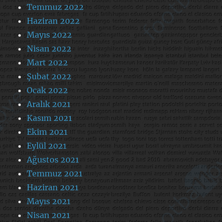
Temmuz 2022
Haziran 2022
Mayıs 2022
Nisan 2022
Mart 2022
Şubat 2022
Ocak 2022
Aralık 2021
Kasım 2021
Ekim 2021
Eylül 2021
Ağustos 2021
Temmuz 2021
Haziran 2021
Mayıs 2021
Nisan 2021