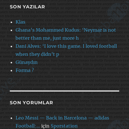
SON YAZILAR
Klas
Ghana’s Mohammed Kudus: ‘Neymar is not
better than me, just more h
Dani Alves: ‘I love this game. I loved football
when they didn’t p
Günaydın
Forma ?
SON YORUMLAR
Leo Messi — Back in Barcelona — adidas
Football:…
için
Sporstation