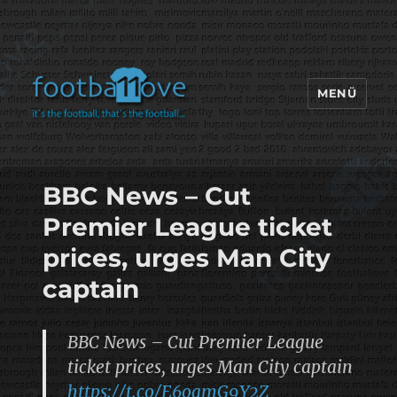
MENÜ
footbaLLove
BBC News – Cut
Premier League ticket
prices, urges Man City
captain
BBC News – Cut Premier League
ticket prices, urges Man City captain
https://t.co/E6oqmG9Y2Z