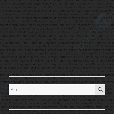
AR
Ara: