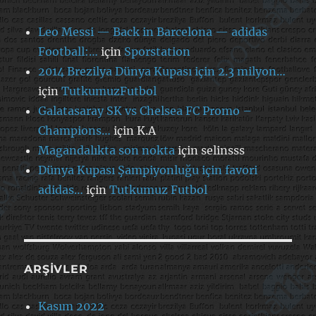
Leo Messi — Back in Barcelona — adidas
Football:…
için
Sporstation
2014 Brezilya Dünya Kupası için 2.3 milyon…
için
TutkumuzFutbol
Galatasaray SK vs Chelsea FC Promo –
Champions…
için
K.A
Magandalıkta son nokta
için
selinsss
Dünya Kupası Şampiyonluğu için favori
adidas…
için
Tutkumuz Futbol
ARŞIVLER
Kasım 2022