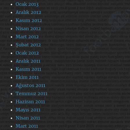
Ocak 2013
Aralık 2012
Kasım 2012
Nisan 2012
Mart 2012
Şubat 2012
Ocak 2012
Aralık 2011
Kasım 2011
Ekim 2011
Ağustos 2011
Temmuz 2011
Haziran 2011
Mayıs 2011
Nisan 2011
Mart 2011