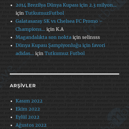
2014 Brezilya Dünya Kupası için 2.3 milyon…
için
TutkumuzFutbol
Galatasaray SK vs Chelsea FC Promo –
Champions…
için
K.A
Magandalıkta son nokta
için
selinsss
Dünya Kupası Şampiyonluğu için favori
adidas…
için
Tutkumuz Futbol
ARŞIVLER
Kasım 2022
Ekim 2022
Eylül 2022
Ağustos 2022