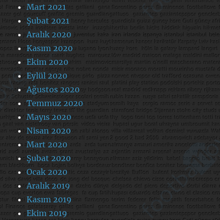
Mart 2021
Şubat 2021
Aralık 2020
Kasım 2020
Ekim 2020
Eylül 2020
Ağustos 2020
Temmuz 2020
Mayıs 2020
Nisan 2020
Mart 2020
Şubat 2020
Ocak 2020
Aralık 2019
Kasım 2019
Ekim 2019