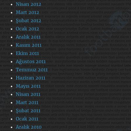
Nisan 2012
Mart 2012
Şubat 2012
Ocak 2012
Aralık 2011
Kasım 2011
Ekim 2011
Ağustos 2011
Temmuz 2011
Haziran 2011
Mayıs 2011
Nisan 2011
Mart 2011
Şubat 2011
Ocak 2011
Aralık 2010