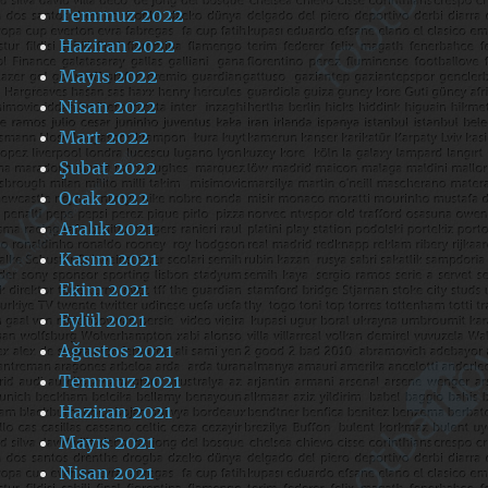
Temmuz 2022
Haziran 2022
Mayıs 2022
Nisan 2022
Mart 2022
Şubat 2022
Ocak 2022
Aralık 2021
Kasım 2021
Ekim 2021
Eylül 2021
Ağustos 2021
Temmuz 2021
Haziran 2021
Mayıs 2021
Nisan 2021