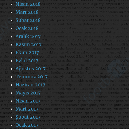
Nisan 2018
Mart 2018
Şubat 2018
Ocak 2018
Aralık 2017
Kasım 2017
Ekim 2017
Eylül 2017
Ağustos 2017
Temmuz 2017
Haziran 2017
Mayıs 2017
Nisan 2017
Mart 2017
Şubat 2017
Ocak 2017