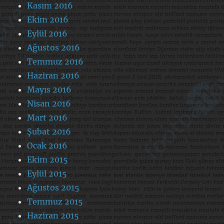
Kasım 2016
Ekim 2016
Eylül 2016
Ağustos 2016
Temmuz 2016
Haziran 2016
Mayıs 2016
Nisan 2016
Mart 2016
Şubat 2016
Ocak 2016
Ekim 2015
Eylül 2015
Ağustos 2015
Temmuz 2015
Haziran 2015