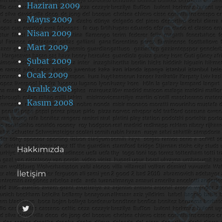
Haziran 2009
Mayıs 2009
Nisan 2009
Mart 2009
Şubat 2009
Ocak 2009
Aralık 2008
Kasım 2008
Hakkımızda
İletişim
@footballove