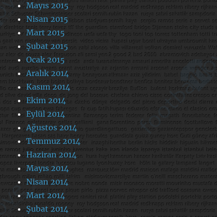
Mayıs 2015
Nisan 2015
Mart 2015
Şubat 2015
Ocak 2015
Aralık 2014
Kasım 2014
Ekim 2014
Eylül 2014
Ağustos 2014
Temmuz 2014
Haziran 2014
Mayıs 2014
Nisan 2014
Mart 2014
Şubat 2014