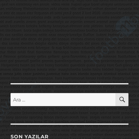
AR
Ara:
SON YAZILAR