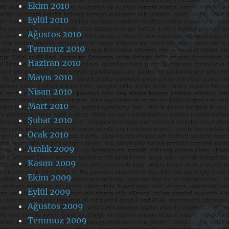
Ekim 2010
Eylül 2010
Ağustos 2010
Temmuz 2010
Haziran 2010
Mayıs 2010
Nisan 2010
Mart 2010
Şubat 2010
Ocak 2010
Aralık 2009
Kasım 2009
Ekim 2009
Eylül 2009
Ağustos 2009
Temmuz 2009