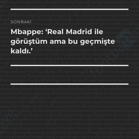
SONRAKI
Mbappe: ‘Real Madrid ile
Sonraki
yazı:
görüştüm ama bu geçmişte
kaldı.’