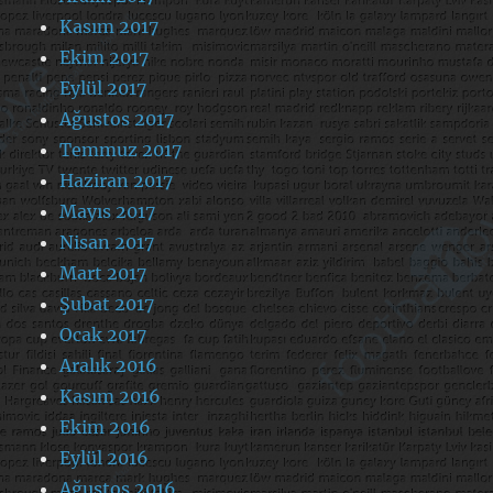
Kasım 2017
Ekim 2017
Eylül 2017
Ağustos 2017
Temmuz 2017
Haziran 2017
Mayıs 2017
Nisan 2017
Mart 2017
Şubat 2017
Ocak 2017
Aralık 2016
Kasım 2016
Ekim 2016
Eylül 2016
Ağustos 2016