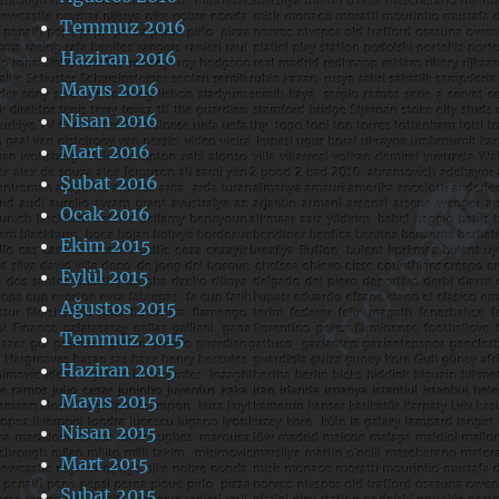
Temmuz 2016
Haziran 2016
Mayıs 2016
Nisan 2016
Mart 2016
Şubat 2016
Ocak 2016
Ekim 2015
Eylül 2015
Ağustos 2015
Temmuz 2015
Haziran 2015
Mayıs 2015
Nisan 2015
Mart 2015
Şubat 2015