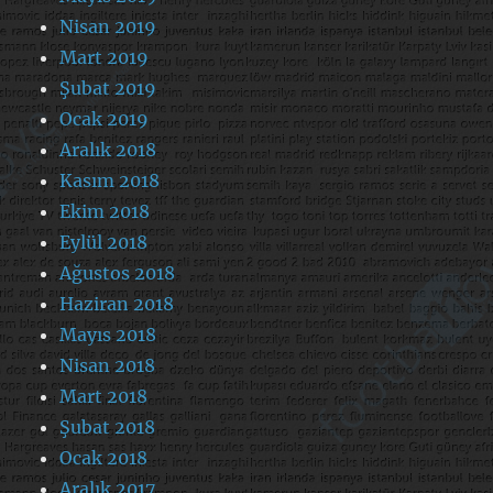
Nisan 2019
Mart 2019
Şubat 2019
Ocak 2019
Aralık 2018
Kasım 2018
Ekim 2018
Eylül 2018
Ağustos 2018
Haziran 2018
Mayıs 2018
Nisan 2018
Mart 2018
Şubat 2018
Ocak 2018
Aralık 2017