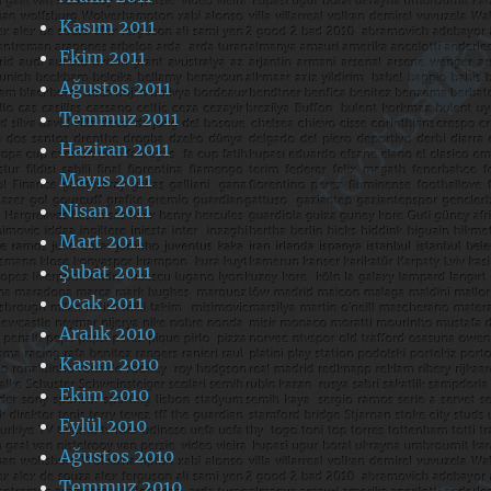
Kasım 2011
Ekim 2011
Ağustos 2011
Temmuz 2011
Haziran 2011
Mayıs 2011
Nisan 2011
Mart 2011
Şubat 2011
Ocak 2011
Aralık 2010
Kasım 2010
Ekim 2010
Eylül 2010
Ağustos 2010
Temmuz 2010