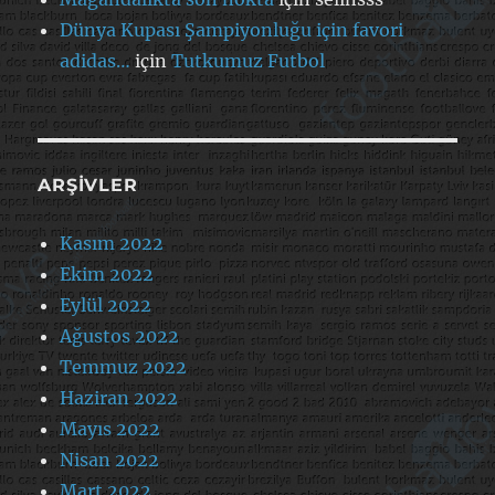
Dünya Kupası Şampiyonluğu için favori
adidas…
için
Tutkumuz Futbol
ARŞIVLER
Kasım 2022
Ekim 2022
Eylül 2022
Ağustos 2022
Temmuz 2022
Haziran 2022
Mayıs 2022
Nisan 2022
Mart 2022