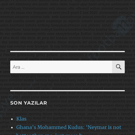
AR
Ara:
SON YAZILAR
Klas
Ghana’s Mohammed Kudus: ‘Neymar is not