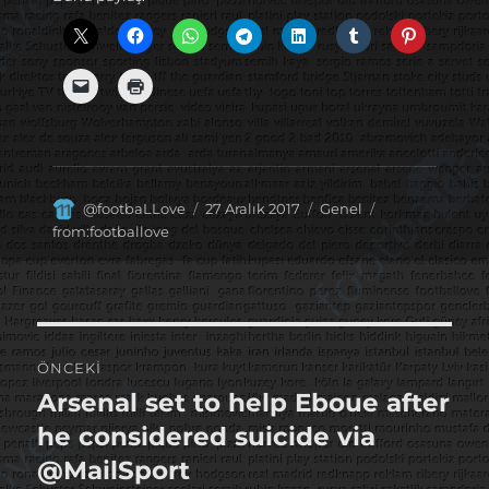
Yazar
Yayın
Kategoriler
Etiketler
@footbaLLove
27 Aralık 2017
Genel
tarihi
from:footballove
Yazı
ÖNCEKI
gezinmesi
Arsenal set to help Eboue after
Önceki
yazı:
he considered suicide via
@MailSport