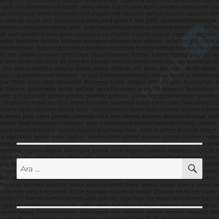
AR
Ara: