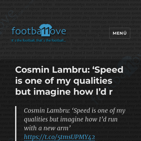
MENÜ
footbaLLove
Cosmin Lambru: ‘Speed
is one of my qualities
but imagine how I’d r
Cosmin Lambru: ‘Speed is one of my
qualities but imagine how I’d run
with a new arm’
https://t.co/5tmsUPMY42