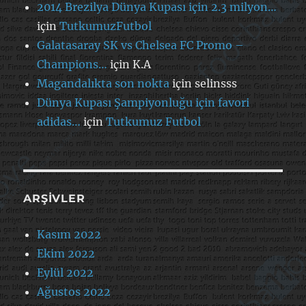
2014 Brezilya Dünya Kupası için 2.3 milyon…
için
TutkumuzFutbol
Galatasaray SK vs Chelsea FC Promo –
Champions…
için
K.A
Magandalıkta son nokta
için
selinsss
Dünya Kupası Şampiyonluğu için favori
adidas…
için
Tutkumuz Futbol
ARŞIVLER
Kasım 2022
Ekim 2022
Eylül 2022
Ağustos 2022