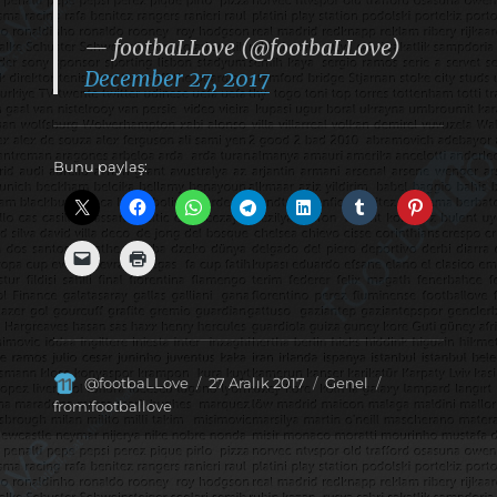
— footbaLLove (@footbaLLove)
December 27, 2017
Bunu paylaş:
Yazar
Yayın
Kategoriler
Etiketler
@footbaLLove
27 Aralık 2017
Genel
tarihi
from:footballove