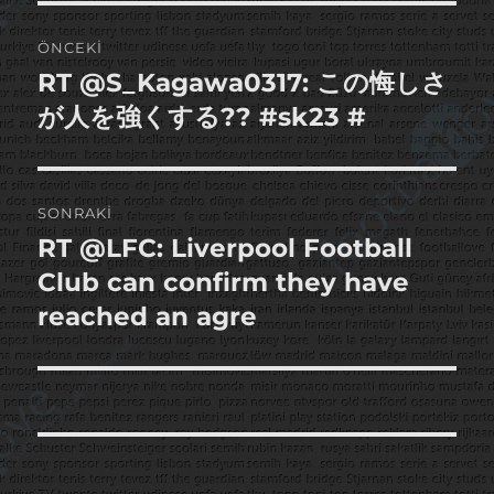
Yazı
ÖNCEKI
gezinmesi
RT @S_Kagawa0317: この悔しさ
Önceki
yazı:
が人を強くする?? #sk23 #
SONRAKI
RT @LFC: Liverpool Football
Sonraki
yazı:
Club can confirm they have
reached an agre