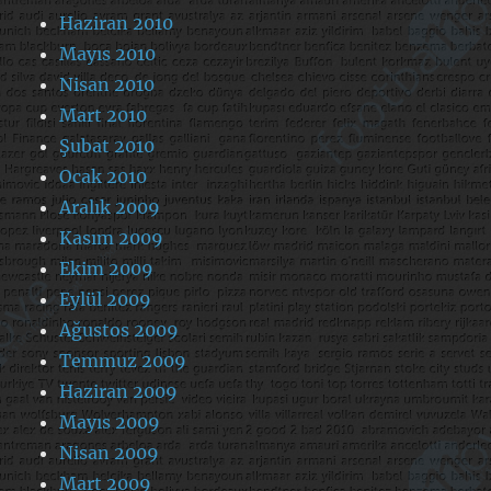
Haziran 2010
Mayıs 2010
Nisan 2010
Mart 2010
Şubat 2010
Ocak 2010
Aralık 2009
Kasım 2009
Ekim 2009
Eylül 2009
Ağustos 2009
Temmuz 2009
Haziran 2009
Mayıs 2009
Nisan 2009
Mart 2009