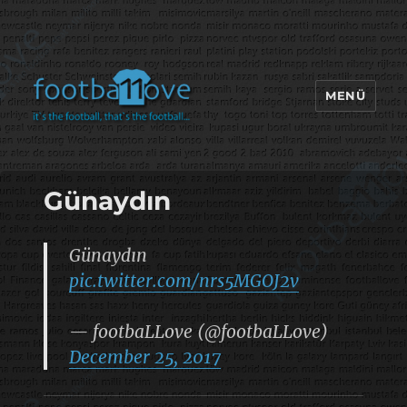
MENÜ
footbaLLove
Günaydın
Günaydın
pic.twitter.com/nrs5MGOJ2v
— footbaLLove (@footbaLLove)
December 25, 2017