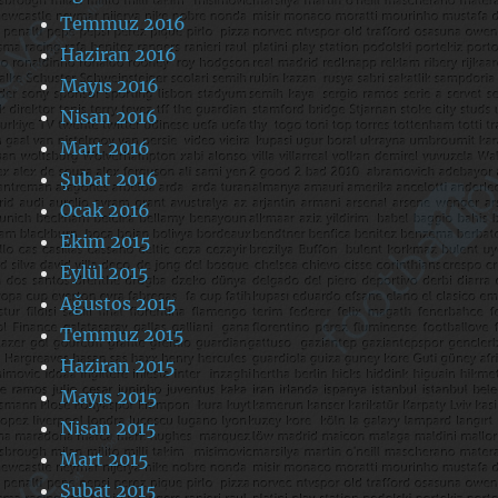
Temmuz 2016
Haziran 2016
Mayıs 2016
Nisan 2016
Mart 2016
Şubat 2016
Ocak 2016
Ekim 2015
Eylül 2015
Ağustos 2015
Temmuz 2015
Haziran 2015
Mayıs 2015
Nisan 2015
Mart 2015
Şubat 2015