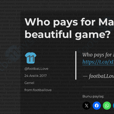
it's the football, that's the football…
footbaLLove
Who pays for Ma
beautiful game? 
Who pays for 
https://t.co/
Yazar
@footbaLLove
— footbaLLo
Yayın
24 Aralık 2017
tarihi
Kategoriler
Genel
Etiketler
from:footballove
Bunu paylaş: