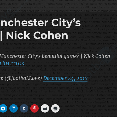
nchester City’s
| Nick Cohen
Manchester City’s beautiful game? | Nick Cohen
xILhHTcTCK
ve (@footbaLLove)
December 24, 2017