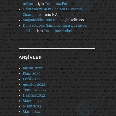
milyon…
için
TutkumuzFutbol
Galatasaray SK vs Chelsea FC Promo –
Champions…
için
K.A
Magandalıkta son nokta
için
selinsss
Dünya Kupası Şampiyonluğu için favori
adidas…
için
Tutkumuz Futbol
ARŞIVLER
Kasım 2022
Ekim 2022
Eylül 2022
Ağustos 2022
Temmuz 2022
Haziran 2022
Mayıs 2022
Nisan 2022
Mart 2022