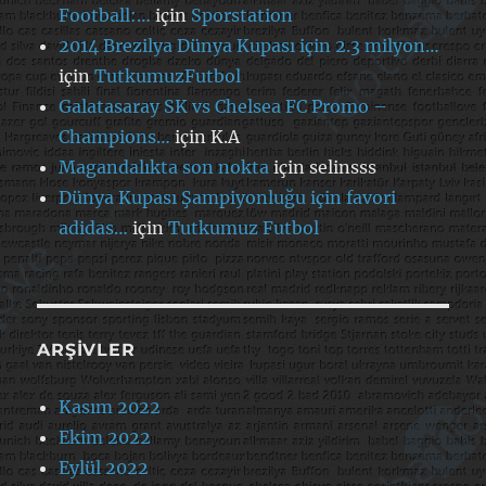
Football:…
için
Sporstation
2014 Brezilya Dünya Kupası için 2.3 milyon…
için
TutkumuzFutbol
Galatasaray SK vs Chelsea FC Promo –
Champions…
için
K.A
Magandalıkta son nokta
için
selinsss
Dünya Kupası Şampiyonluğu için favori
adidas…
için
Tutkumuz Futbol
ARŞIVLER
Kasım 2022
Ekim 2022
Eylül 2022