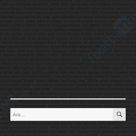
AR
Ara: