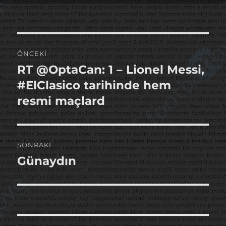
Yazı
ÖNCEKI
gezinmesi
RT @OptaCan: 1 – Lionel Messi,
Önceki
yazı:
#ElClasico tarihinde hem
resmi maçlard
SONRAKI
Günaydın
Sonraki
yazı: