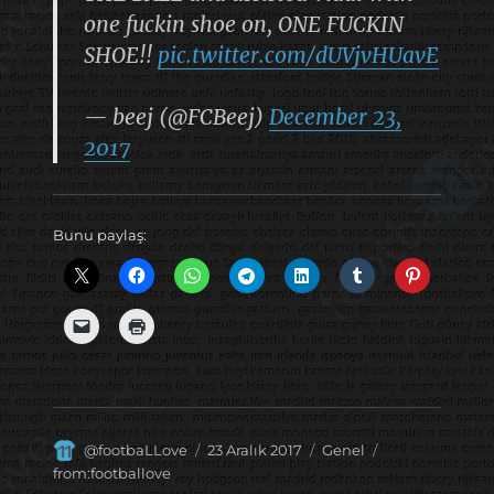
one fuckin shoe on, ONE FUCKIN
SHOE!!
pic.twitter.com/dUVjvHUavE
— beej (@FCBeej)
December 23,
2017
Bunu paylaş:
Yazar
Yayın
Kategoriler
Etiketler
@footbaLLove
23 Aralık 2017
Genel
tarihi
from:footballove