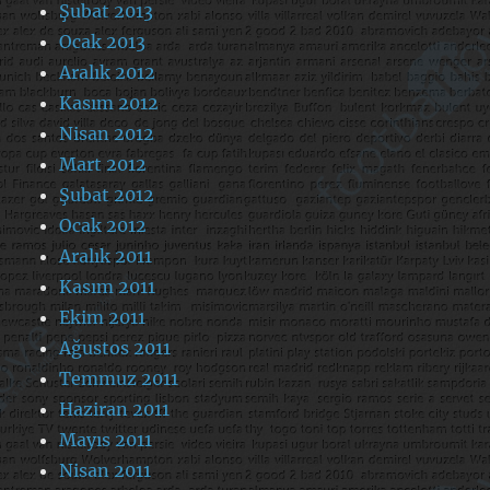
Şubat 2013
Ocak 2013
Aralık 2012
Kasım 2012
Nisan 2012
Mart 2012
Şubat 2012
Ocak 2012
Aralık 2011
Kasım 2011
Ekim 2011
Ağustos 2011
Temmuz 2011
Haziran 2011
Mayıs 2011
Nisan 2011