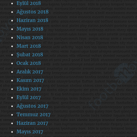
Eylül 2018
Ağustos 2018
Haziran 2018
Mayıs 2018
Nisan 2018
Mart 2018
Şubat 2018
Ocak 2018
Aralık 2017
Kasım 2017
Ekim 2017
Eylül 2017
Ağustos 2017
Temmuz 2017
Haziran 2017
Mayıs 2017