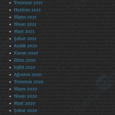
Temmuz 2021
Haziran 2021
Mayıs 2021
Nisan 2021
Mart 2021
Şubat 2021
Aralık 2020
Kasım 2020
Ekim 2020
Eylül 2020
Ağustos 2020
Temmuz 2020
Mayıs 2020
Nisan 2020
Mart 2020
Şubat 2020