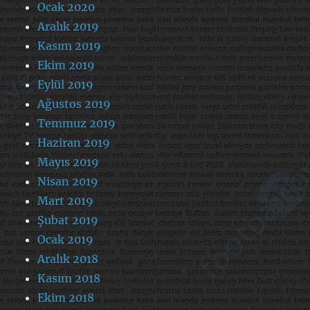
Ocak 2020
Aralık 2019
Kasım 2019
Ekim 2019
Eylül 2019
Ağustos 2019
Temmuz 2019
Haziran 2019
Mayıs 2019
Nisan 2019
Mart 2019
Şubat 2019
Ocak 2019
Aralık 2018
Kasım 2018
Ekim 2018