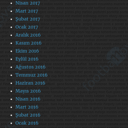
Nisan 2017
Mart 2017
Şubat 2017
Ocak 2017
Aralık 2016
Kasım 2016
Ekim 2016
Eylül 2016
Ağustos 2016
Temmuz 2016
Haziran 2016
Mayıs 2016
Nisan 2016
Mart 2016
Şubat 2016
Ocak 2016