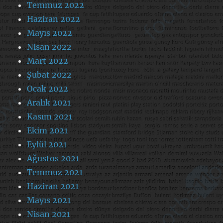
Temmuz 2022
Haziran 2022
Mayıs 2022
Nisan 2022
Mart 2022
Şubat 2022
Ocak 2022
Aralık 2021
Kasım 2021
Ekim 2021
Eylül 2021
Ağustos 2021
Temmuz 2021
Haziran 2021
Mayıs 2021
Nisan 2021