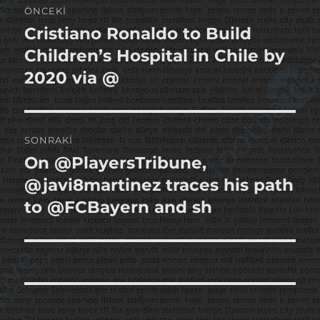
ÖNCEKI
gezinmesi
Cristiano Ronaldo to Build
Önceki
yazı:
Children’s Hospital in Chile by
2020 via @
SONRAKI
On @PlayersTribune,
Sonraki
yazı:
@javi8martinez traces his path
to @FCBayern and sh