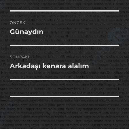
Yazı
ÖNCEKI
gezinmesi
Günaydın
Önceki
yazı:
SONRAKI
Arkadaşı kenara alalım
Sonraki
yazı: