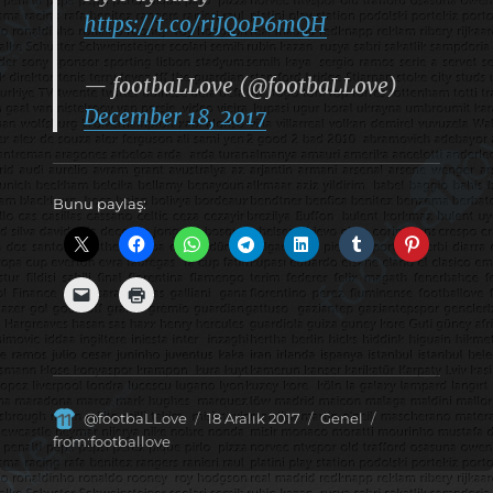
https://t.co/riJQ0P6mQH
— footbaLLove (@footbaLLove)
December 18, 2017
Bunu paylaş:
Yazar
Yayın
Kategoriler
Etiketler
@footbaLLove
18 Aralık 2017
Genel
tarihi
from:footballove