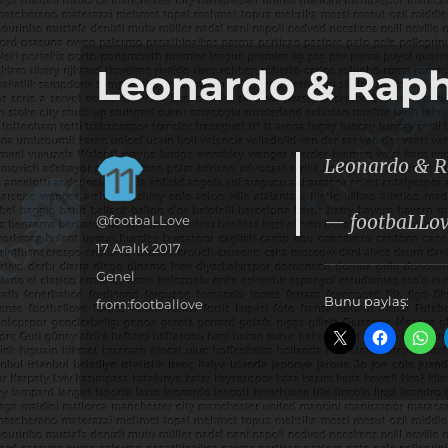
it's the football, that's the football…
footbaLLove
Leonardo & Raph
Leonardo & 
— footbaLLo
Yazar
@footbaLLove
Yayın
17 Aralık 2017
tarihi
Kategoriler
Genel
Bunu paylaş:
Etiketler
from:footballove