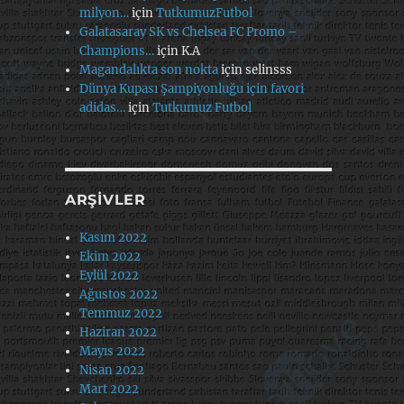
milyon…
için
TutkumuzFutbol
Galatasaray SK vs Chelsea FC Promo –
Champions…
için
K.A
Magandalıkta son nokta
için
selinsss
Dünya Kupası Şampiyonluğu için favori
adidas…
için
Tutkumuz Futbol
ARŞIVLER
Kasım 2022
Ekim 2022
Eylül 2022
Ağustos 2022
Temmuz 2022
Haziran 2022
Mayıs 2022
Nisan 2022
Mart 2022