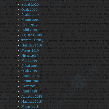
Şubat 2020
Ocak 2020
Aralık 2019
Kasım 2019
Ekim 2019
Eylül 2019
Ağustos 2019
Temmuz 2019
Haziran 2019
Mayıs 2019
Nisan 2019
Mart 2019
Şubat 2019
Ocak 2019
Aralık 2018
Kasım 2018
Ekim 2018
Eylül 2018
Ağustos 2018
Haziran 2018
Mayıs 2018