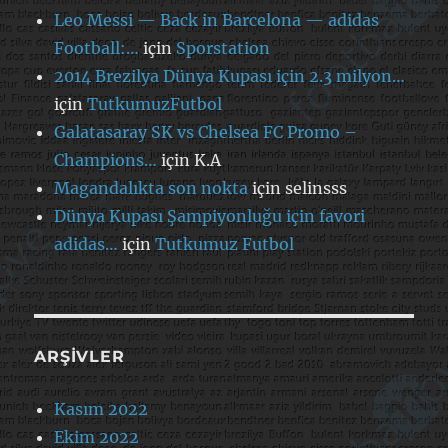
Leo Messi — Back in Barcelona — adidas
Football:…
için
Sporstation
2014 Brezilya Dünya Kupası için 2.3 milyon…
için
TutkumuzFutbol
Galatasaray SK vs Chelsea FC Promo –
Champions…
için
K.A
Magandalıkta son nokta
için
selinsss
Dünya Kupası Şampiyonluğu için favori
adidas…
için
Tutkumuz Futbol
ARŞIVLER
Kasım 2022
Ekim 2022