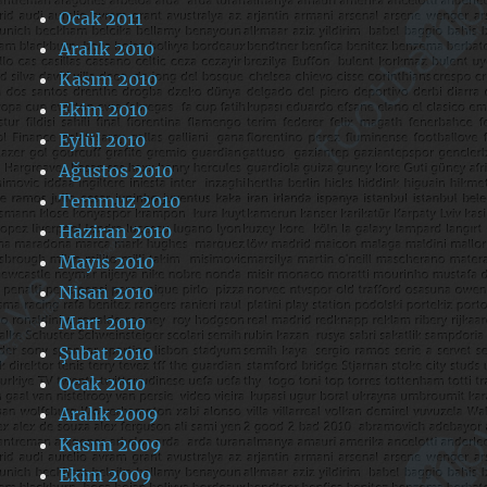
Ocak 2011
Aralık 2010
Kasım 2010
Ekim 2010
Eylül 2010
Ağustos 2010
Temmuz 2010
Haziran 2010
Mayıs 2010
Nisan 2010
Mart 2010
Şubat 2010
Ocak 2010
Aralık 2009
Kasım 2009
Ekim 2009