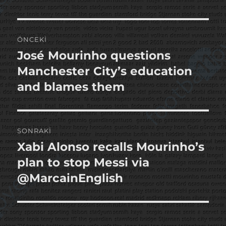
Yazı
ÖNCEKI
gezinmesi
José Mourinho questions
Önceki
yazı:
Manchester City’s education
and blames them
SONRAKI
Xabi Alonso recalls Mourinho’s
Sonraki
yazı:
plan to stop Messi via
@MarcainEnglish