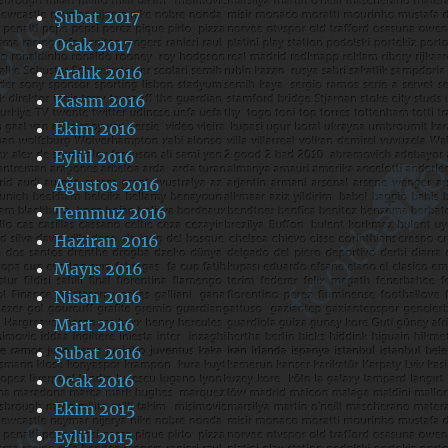
Şubat 2017
Ocak 2017
Aralık 2016
Kasım 2016
Ekim 2016
Eylül 2016
Ağustos 2016
Temmuz 2016
Haziran 2016
Mayıs 2016
Nisan 2016
Mart 2016
Şubat 2016
Ocak 2016
Ekim 2015
Eylül 2015