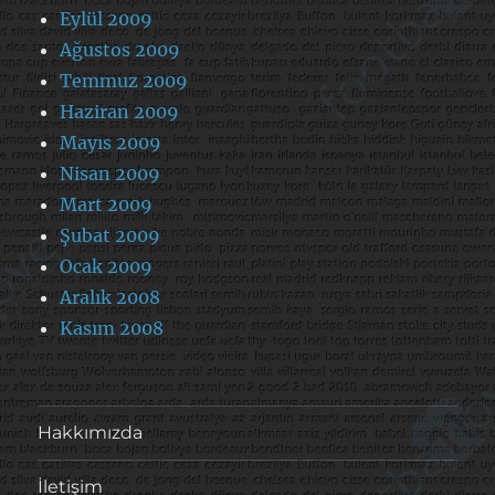
Eylül 2009
Ağustos 2009
Temmuz 2009
Haziran 2009
Mayıs 2009
Nisan 2009
Mart 2009
Şubat 2009
Ocak 2009
Aralık 2008
Kasım 2008
Hakkımızda
İletişim