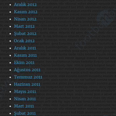
Aralık 2012
Kasım 2012
Nisan 2012
Mart 2012
Şubat 2012
Ocak 2012
Aralık 2011
Kasım 2011
Ekim 2011
Ağustos 2011
Temmuz 2011
Haziran 2011
Mayıs 2011
Nisan 2011
Mart 2011
Şubat 2011