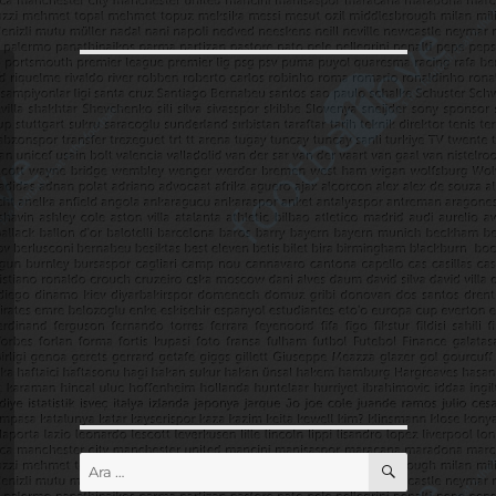
ARA
Ara: