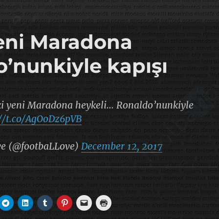
yeni Maradona
’nunkiyle kapışı
ki yeni Maradona heykeli… Ronaldo’nunkiyle
://t.co/AgOoDz6pVB
ve (@footbaLLove)
December 12, 2017