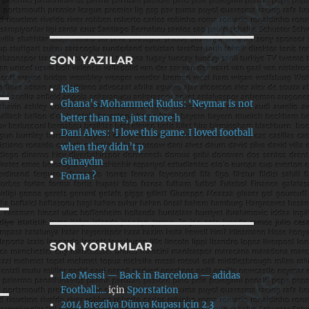
SON YAZILAR
Klas
Ghana’s Mohammed Kudus: ‘Neymar is not
better than me, just more h
Dani Alves: ‘I love this game. I loved football
when they didn’t p
Günaydın
Forma ?
SON YORUMLAR
Leo Messi — Back in Barcelona — adidas
Football:…
için
Sporstation
2014 Brezilya Dünya Kupası için 2.3