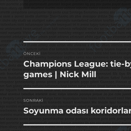
Yazı
ÖNCEKI
gezinmesi
Champions League: tie-by-
Önceki
yazı:
games | Nick Mill
SONRAKI
Soyunma odası koridorları
Sonraki
yazı: