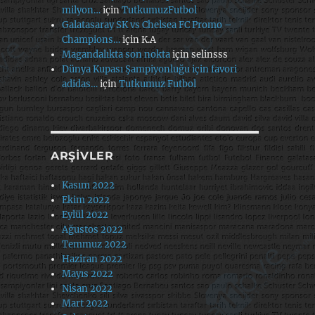
milyon…
için
TutkumuzFutbol
Galatasaray SK vs Chelsea FC Promo –
Champions…
için
K.A
Magandalıkta son nokta
için
selinsss
Dünya Kupası Şampiyonluğu için favori
adidas…
için
Tutkumuz Futbol
ARŞIVLER
Kasım 2022
Ekim 2022
Eylül 2022
Ağustos 2022
Temmuz 2022
Haziran 2022
Mayıs 2022
Nisan 2022
Mart 2022