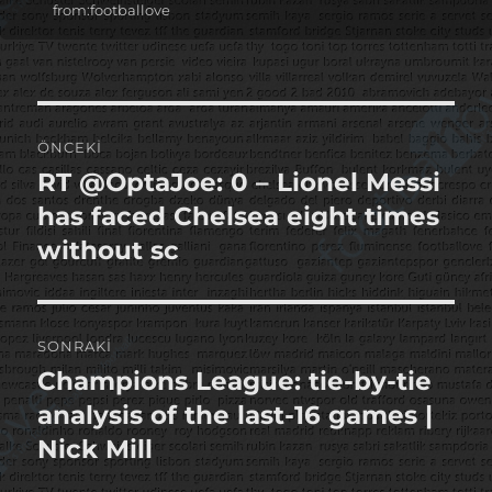
tarihi
from:footballove
Yazı
ÖNCEKI
gezinmesi
RT @OptaJoe: 0 – Lionel Messi
Önceki
yazı:
has faced Chelsea eight times
without sc
SONRAKI
Champions League: tie-by-tie
Sonraki
yazı:
analysis of the last-16 games |
Nick Mill