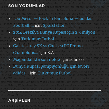
SON YORUMLAR
Leo Messi — Back in Barcelona — adidas
Football:…
için
Sporstation
2014 Brezilya Dünya Kupası için 2.3 milyon…
için
TutkumuzFutbol
Galatasaray SK vs Chelsea FC Promo –
Champions…
için
K.A
Magandalıkta son nokta
için
selinsss
Dünya Kupası Şampiyonluğu için favori
adidas…
için
Tutkumuz Futbol
ARŞIVLER