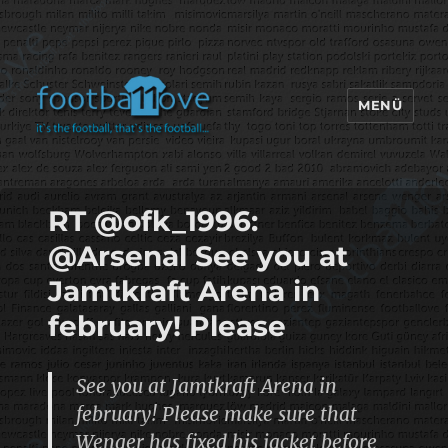
MENÜ
footbaLLove
RT @ofk_1996:
@Arsenal See you at
Jamtkraft Arena in
february! Please
See you at Jamtkraft Arena in
february! Please make sure that
Wenger has fixed his jacket before