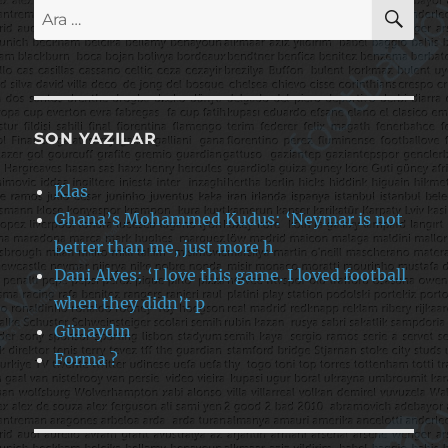
AR
Ara:
SON YAZILAR
Klas
Ghana’s Mohammed Kudus: ‘Neymar is not
better than me, just more h
Dani Alves: ‘I love this game. I loved football
when they didn’t p
Günaydın
Forma ?