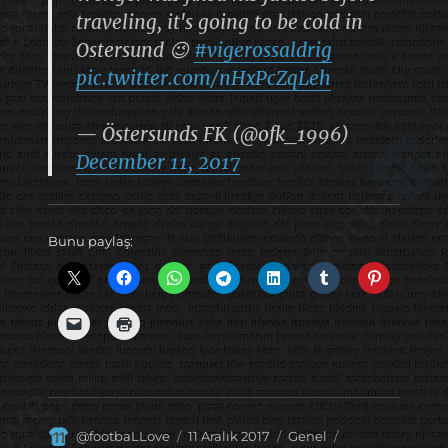
traveling, it's going to be cold in
Ostersund 😉
#vigerossaldrig
pic.twitter.com/nHxPcZqLeh
— Östersunds FK (@ofk_1996)
December 11, 2017
Bunu paylaş:
Yazar
Yayın
Kategoriler
Etiketler
@footbaLLove
11 Aralık 2017
Genel