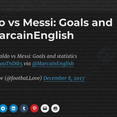
o vs Messi: Goals and
MarcainEnglish
ldo vs Messi: Goals and statistics
fhauTnDtk5
via
@MarcainEnglish
ve (@footbaLLove)
December 8, 2017