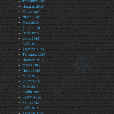
Temmuz 2016
Haziran 2016
Mayıs 2016
Nisan 2016
Mart 2016
Şubat 2016
Ocak 2016
Ekim 2015
Eylül 2015
Ağustos 2015
Temmuz 2015
Haziran 2015
Mayıs 2015
Nisan 2015
Mart 2015
Şubat 2015
Ocak 2015
Aralık 2014
Kasım 2014
Ekim 2014
Eylül 2014
Ağustos 2014