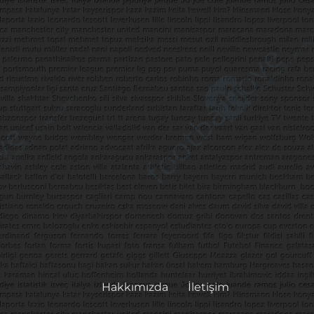
Hakkımızda
İletişim