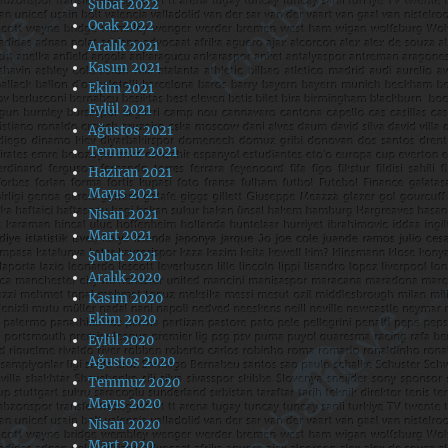
Şubat 2022
Ocak 2022
Aralık 2021
Kasım 2021
Ekim 2021
Eylül 2021
Ağustos 2021
Temmuz 2021
Haziran 2021
Mayıs 2021
Nisan 2021
Mart 2021
Şubat 2021
Aralık 2020
Kasım 2020
Ekim 2020
Eylül 2020
Ağustos 2020
Temmuz 2020
Mayıs 2020
Nisan 2020
Mart 2020